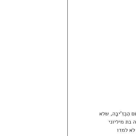
 בן הפלנטה הֵיין בשם הַבְזִ'יבָה, שלא 
בת מיליוני 
לא למדו 