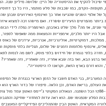
שי שיכול להקיף את ההיסטוריה של היין: שלושה מיליון שנה. הא
, תקופות-הקדם, כמו שכבות של סלע מותמר, היו כל כך דחוסים,
 של אלפי השנים שהגיעו אחר כך ואינסוף האירועים שבהן שה
 ביותר מהפרטים הזעירים ששרדו. ואם מישהו זכה למצוא איז
י שנים, אז מה? מלך שלט באזבהן; האימפריה נפלה לידי הכופר
אבל היו יותר מלכים, אימפריות והמצאות ממה שאפשר לספור, מ
 ממלכות, דמוקרטיות, אוליגרכיות, אנרכיות, עידנים של כאוס ו
לים, אינסוף מלחמות וזמנים של שלום, תגליות בלתי פוסקות וג
ם, חזרה בלתי נגמרת של חידוש בלתי פוסק. לשם מה לנסות לתאר
ואז ברגע הבא, ואז בזה שבא אחריו, וזה שאחריו, וזה שאחריו? 
 והוא זורם בארץ הזאת, וקראנו לו היסטוריה״.
 המערבית, בני האדם חשבו על הזמן הארצי כנגזרת של הסיפורי
ת העולם, בריאת האדם, וכן הלאה. סיפורו של כדור הארץ הוא 
אלפים שנה בסך הכל. ב-1788 הכל השתנה. הגאולוג הסקוטי ג'יימס האטון עמד מול
בות הסלע שנפגשו שם. הוא ראה עדות למחזורי שחיקה והתגבשו
לוגיה המקראית. האטון הבין שהתהליכים הפיזיקליים המעצבים 