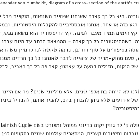
lexander von Humboldt, diagram of a cross-section of the earth's cru
ריה. היא כל כך קצרה שאנחנו אפופים השוואות, מוקפים מכל ע
רגע כזה או אחר. אנחנו אובססיביים להקבלות היסטוריות. ובמקב
קץ הימים תמיד מעבר לפינה. קץ ההיסטוריה הוא משאת נפש, א
ה. כשההיסטוריה כל כך קצרה - מהמצאת הכתב עד היום עברו 
וסה בסיפורים על סוף וחורבן, נדמה שקשה לנו לדמיין משהו אח
ה, טעם מתוק-מריר של ציפייה לדבר שאנחנו כל כך חרדים ממנו. 
של היקום, מזילים דמעה על עצמנו; קצר פה כל כך האביב, לבלב
נו לא הייתה בת אלפי שנים, אלא מיליוני שנים? מה אם היינו 
של אירועים שלא ניתן להבחין בהם, להכיר אותם, להבדיל ביניהם
בהיסטוריה?
נובלות וסיפורים קצרים, המתארים עולמות שונים בתקופות זמן ש