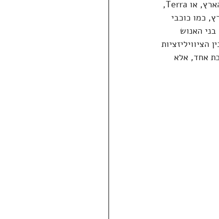
האנושות הוא בכוכב הלכת הֵיין. בני האדם תושבי הֵיין הגיעו לפלנטות רבות, בהן כדור הארץ, או Terra, 
ץ, כמו כוכבי 
בני האנוש 
 הציוויליזציות 
ים בכוכב לכת אחד, אלא 