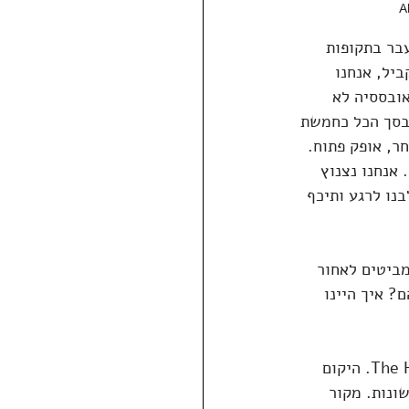
A
בר בתקופות 
יל, אנחנו 
ובססיה לא 
בסך הכל כחמשת 
ר, אופק פתוח. 
אנחנו נצנוץ 
נו לרגע ותיכף 
מביטים לאחור 
? איך היינו 
לאורך חייה פיתחה אורסולה ק׳ לה גווין יקום בדיוני מפותל ומפורט בשם The Hainish Cycle. היקום 
ונות. מקור 