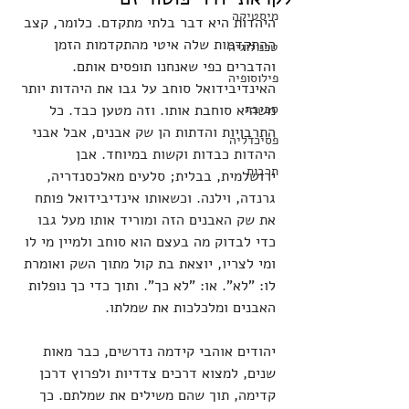
מיסטיקה
היהדות היא דבר בלתי מתקדם. כלומר, קצב 
ההתקדמות שלה איטי מהתקדמות הזמן 
טכנולוגיה
והדברים כפי שאנחנו תופסים אותם. 
פילוסופיה
האינדיבידואל סוחב על גבו את היהדות יותר 
סביבה
משהיא סוחבת אותו. וזה מטען כבד. כל 
התרבויות והדתות הן שק אבנים, אבל אבני 
פסיכדליה
היהדות כבדות וקשות במיוחד. אבן 
תרבות
ירושלמית, בבלית; סלעים מאלכסנדריה, 
גרנדה, וילנה. וכשאותו אינדיבידואל פותח 
את שק האבנים הזה ומוריד אותו מעל גבו 
כדי לבדוק מה בעצם הוא סוחב ולמיין מי לו 
ומי לצריו, יוצאת בת קול מתוך השק ואומרת 
לו: "לא". או: "לא כך". ותוך כדי כך נופלות 
האבנים ומלכלכות את שמלתו.
יהודים אוהבי קידמה נדרשים, כבר מאות 
שנים, למצוא דרכים צדדיות ולפרוץ דרכן 
קדימה, תוך שהם משילים את שמלתם. כך 