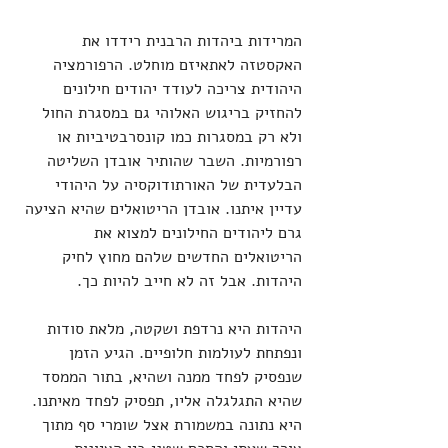
המרידות ביהדות הרבנית רידדו את 
האקסטזה לאתאיזם מוחלט. הרפורמציה 
היהודית צריכה לעודד יהודים חילונים 
להחזיק בריגוש האלוהי גם במסגרת החול 
ולא רק במסגרות כמו קונסרבטיביות או 
רפורמיות. השבר שהותיר אובדן השליטה 
הבלעדית של האורתודוקסיה על היהודי 
עדיין איתנו. אובדן הריטואלים שהיא הציעה 
גרם ליהודים החילונים למצוא את 
הריטואלים החדשים שלהם מחוץ לחיק 
היהדות. אבל זה לא חייב להיות כך.
היהדות היא נרדפת ושקטה, מלאת סודות 
ונפתחת לעולמות חלופיים. הגיע הזמן 
שנפסיק לפחד ממנה ושהיא, בתור הממסד 
שהיא התגלגלה אליו, תפסיק לפחד מאיתנו. 
היא נתונה במשמורת אצל שומרי סף מתוך 