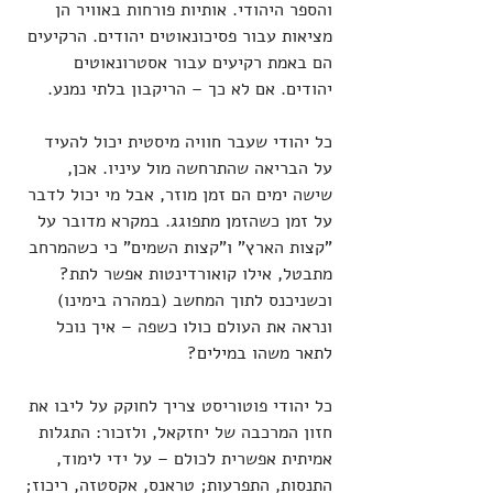
והספר היהודי. אותיות פורחות באוויר הן 
מציאות עבור פסיכונאוטים יהודים. הרקיעים 
הם באמת רקיעים עבור אסטרונאוטים 
יהודים. אם לא כך – הריקבון בלתי נמנע.
כל יהודי שעבר חוויה מיסטית יכול להעיד 
על הבריאה שהתרחשה מול עיניו. אכן, 
שישה ימים הם זמן מוזר, אבל מי יכול לדבר 
על זמן כשהזמן מתפוגג. במקרא מדובר על 
"קצות הארץ" ו"קצות השמים" כי כשהמרחב 
מתבטל, אילו קואורדינטות אפשר לתת? 
וכשניכנס לתוך המחשב (במהרה בימינו) 
ונראה את העולם כולו כשפה – איך נוכל 
לתאר משהו במילים?
כל יהודי פוטוריסט צריך לחוקק על ליבו את 
חזון המרכבה של יחזקאל, ולזכור: התגלות 
אמיתית אפשרית לכולם – על ידי לימוד, 
התנסות, התפרעות; טראנס, אקסטזה, ריכוז; 