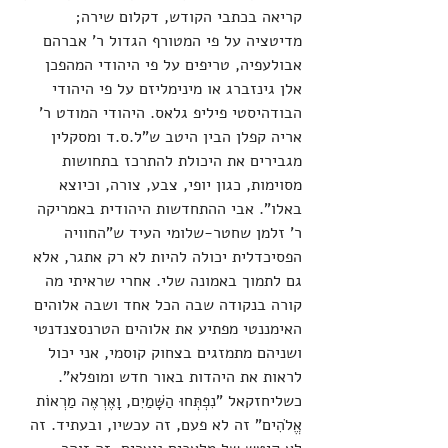
קריאה בכתבי הקודש, דקלום שירה; 
מדיטציה על פי המטורף הגדול ר' אברהם 
אבולעפיה, טריפים על פי היהודי המהפכן 
אלן גינזברג או מינימליזם על פי היהודי 
הבודהיסטי פיליפ גלאס. היהודי המודט ר' 
אריה קפלן הבין היטב ש"ל.ס.ד ומסקלין 
מגבירים את היכולת להתרכז בתחושות 
מסוימות, כגון יופי, צבע, צורה, וכיוצא 
באלו". אבי ההתחדשות היהודית באמריקה 
ר' זלמן שחטר-שלומי העיד ש"החוויה 
הפסיכדלית יכולה להיות לא רק אתגר, אלא 
גם לתמוך באמונה שלי. אחרי שראיתי מה 
קורה בנקודה שבה הכל אחד ושבה אלוהים 
האימננטי מפתיע את אלוהים הטרנסצנדנטי 
ושניהם מתמזגים בצחוק קוסמי, אני יכול 
לראות את היהדות באור חדש ומופלא". 
כשליחזקאל "נִפְתְּחוּ הַשָּׁמַיִם, וָאֶרְאֶה מַרְאוֹת 
אֱלֹהִים" זה לא פעם, זה עכשיו, ובעתיד. זה 