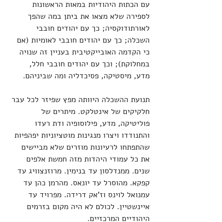
עם הכתות היהודיות במאות הראשונות 
לספירה שלא מצאו את ביתן במה שהפך 
לאורתודוקסיה; כך עם יהודים חובבי 
השכלה; כך עם יהודים חובבי לאומיות (אם 
כי הקדמה האובייקטיבית בעניין זה שנויה 
במחלוקת); וכך עם יהודים חובבי חלל, 
מדע, מיסטיקה, פסיכדליה ומה שביניהם.
תנועת ההשכלה היוותה מפץ שפיזר לכל עבר 
חלקיקים של אינטלקט. מיתרים של 
פוליטיקה, מדע, פילוסופיה ודת רעדו 
והתנודדו ויצרו מנגינות מוטציוניות יפהפיות 
שהתפתחו לרעיונות מוזרים שלא מביישים 
את כל עמודי היהדות מזה חמשת אלפים 
שנים. ממנדלסון עד בנימין. מרוזנצוויג עד 
קפקא. מהוסרל עד יונאס. מהרמן כהן עד 
עמנואל לוינס וז'אק דרידה. מפרויד עד 
איינשטיין. לכולם לא היה מקום בזרמים 
היהודיים המרכזיים.