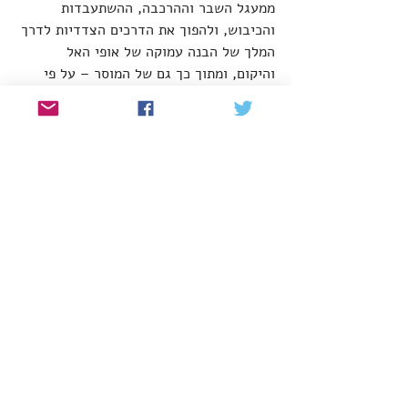
ממעגל השבר וההרכבה, ההשתעבדות 
והכיבוש, ולהפוך את הדרכים הצדדיות לדרך 
המלך של הבנה עמוקה של אופי האל 
והיקום, ומתוך כך גם של המוסר – על פי 
תורת הנביאים ומעבר לה.
יהודים, הרכיבו עדשות מציאות רבודה, 
חיקרו את נבכי הנפש והאינטרנט, הביטו אל 
החלל, השתמשו בפסיכדלים! צאו 
מהשטעטעל, והתכוננו לירושלים החדשה.
#דת
#יהדות
#מיסטיקה
#פסיכדליה
מיסטיקה
פסיכדליה
פוסטים אחרונים
הצג הכול