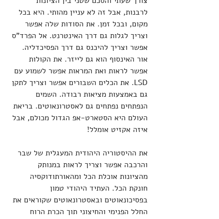
צורך שעתי והסכם שטני בין הציונות 
לרבנות, אבל זה לא עניין מהותי. היא בכל 
מקום, ובכל זמן. את הסודות שלה אפשר 
וצריך לגלות גם דרך האינטרנט. אל הפרד"ס 
אפשר וצריך להיכנס גם דרך הפסיכדליה. 
אור האינסוף הוא גם לייזר. את הקולות 
אפשר לראות ואת המראות אפשר לשמוע עם 
LSD. את הכלים השבורים אפשר וצריך לתקן 
גם באמצעות מציאות רבודה. השמים 
הנפתחים נפתחים גם לאסטרונאוטים. בריאת 
העולם היא הסטארט-אפ הגדול מכולם, אבל 
איזה אקזיט אומלל!
את ההיסטוריה היהודית המעגלית של שבר 
והרכבה אפשר וצריך לראות במנותק 
מהציונות אוכלת הכל ומהאורתודוקסיה 
חונקת הכל. העתיד היהודי טמון 
בפסיכונאוטים ובאסטרונאוטים שקוראים את 
החלל הפנימי והחיצוני תוך הכרת הרוח 