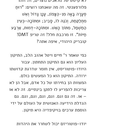
לא קיטש של מלאכים נוצרים, זה זוהר 
פלורסצנטי. זה מה שאנחנו רוצים: "רוּחַ 
סְעָרָה בָּאָה מִן-הַצָּפוֹן, עָנָן גָּדוֹל וְאֵשׁ 
מִתְלַקַּחַת, וְנֹגַהּ לוֹ, סָבִיב; וּמִתּוֹכָהּ–כְּעֵין 
הַחַשְׁמַל, מִתּוֹךְ הָאֵשׁ. וּמִתּוֹכָהּ–דְּמוּת, אַרְבַּע 
חַיּוֹת". זו מרכבת חלל! זה טריפ DMT! 
קובריק היהודי, איפה אתה?
כפי שאמר ר' חיים ויטל אהוב הלב, התיקון 
העליון הוא גם התיקון התחתון. עבור 
היודו-פוטוריסט, אין חומר שדרגת קדושתו 
ירודה. התיקון הוא כל המעשים כולם. 
המצוות הן בחירתו של כל אדם, אבל הן לא 
צריכות להפריע לו לתקן בינתיים. זה לא או 
– או. זה גם וגם. וגם, וגם, וגם, וגם. גם 
הגדלת הידיעה האנושית על העולם על ידי 
הוספת ערכים בויקיפדיה היא תיקון.
יודו-פוטוריזם יכול לשחרר את היהדות 