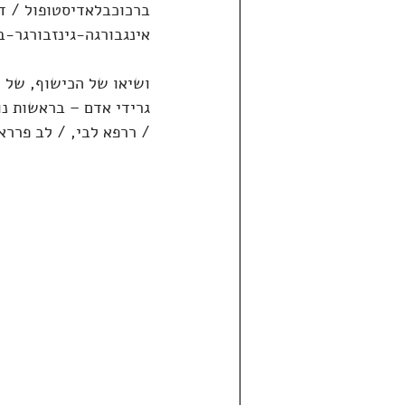
ברכוכבלאדיסטופול / די
אינגבורגה-גינזבורגר-ב
ושיאו של הכישוף, של ה
גרידי אדם – בראשות נו
/ ררפא לבי, / לב פררא