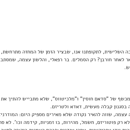
ה השלישית, לתקופתנו אנו, שבציר הזמן של המחזה מתרחשת, כ
אר לאחר חורבן? רק הסמלים. בר רפאלי, והלשון עצמה, שמסתב
ש.
 המכשף של "סדאם חוסין" ו"מלכיטווס", שלא מתבייש להתיך את 
 בסגנון קבלה מעשית, דאדא ולטריזם.
עצמה, שווה להאיר נקודה שלא מאירים מספיק היום: המודרניז
א רק פוטוריזם, חשמל, מהירות, בו זמניות, קידמה וכו'. לא סת