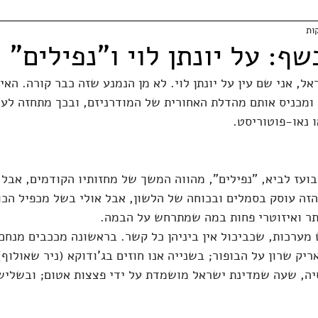
שף: על יונתן לוי ו"נפילים"
ל, אני שם עין על יונתן לוי. לא מן הנמנע שזה כבר קורה. האיש
 ומכניס אותם מהדלת האחורית של המודרניזם, ובכך מתחזה לעו
 נאו-פוטוריסט.
עז לביא, "נפילים", מהווה המשך של מחזותיו הקודמים, אבל ה
הזה עוסק בסמלים ובכוחה של הלשון, אבל אולי בשל מכפיל הכו
תר ואיזוטרי פחות במה שמתרחש על הבמה.
מערכות, שכביכול אין ביניהן כל קשר. בראשונה מככבים מנחם ב
יק שרון על הבופור; בשנייה אנו חוזים בג'ודוקא (ניר שאולוף)
יה, שעה שמדינת ישראל מושמדת על ידי פצצות אטום; ובשלישי