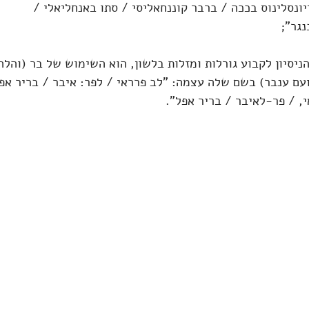
ונסלינוס בככה / ברבר קוננחאליסי / סתו באנחליאלי / 
נגר";
ניסיון לקבוע גורלות ומזלות בלשון, הוא השימוש של בר (והל
עם ענבר) בשם שלה עצמה: "לב פרראי / לפר: איבר / בריר אפל
י, / פר-לאיבר / בריר אפל".