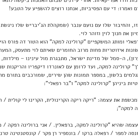
כות וודו אפריקאיות. אחרי עידנים שבהם האמנות ביקשה לתאר 
 ואמרו: די עם הפסיביות, אנחנו רוצים להשפיע על הטבע!
זו, והחיבור שלו עם נועם ענבר (שמקהלת הג'יבריש שלו ניגשת 
ן את חנוך לוין וזוהר לוי.
לי ומותג המשקפיים "קרולינה למקה" הוא הטור דה פורס הוירט
נות איזוטריות פחות מרוב החומרים שאיתם לוי מתעסק, המערכ
רון), ה-סמל של מדינת ישראל, מתבגרת מול עינינו – מילדות, ד
" קרולינה למקה, ועד לרומן עם לאונרדו דיקפריו והריקנות ש
למים בלשון, במספר תמונות שהן שירים, שמורכבים בתורם מחיל
יות ביניהן "קרולינה למקה" ו"בר רפאלי":
כשפת את עצמה: "ריקה ריקה הקרינולית, הקרינו לי קולית / ה
ה למקה";
צמה שהיא "קרולינה למקה, ברפאלין. / אני ברולינה רפקה / מ
ונסה למפר / רפאלה ברקו / בונספיר רן פקר / קונסטנטינה טרנר