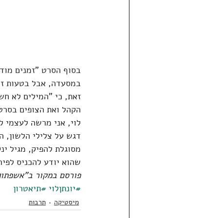
בסוף הסרט "זמנים מודר
במסעדה, אבל בטעות זו
זאת, כי "המילים לא חש
הקהל ואת הצופים בסרט
לוי, אני מרשה לעצמי 
דגש על צלילי הלשון, ה
מסוגלת להפיק, מגיל ינק
שהוא יודע להכניס לפיר
פורסם במקור ב"אשפתון"
#יונתןלוי
#תיאטרון
מיסטיקה
תרבות