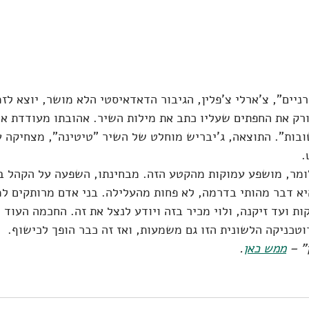
ניים", צ'ארלי צ'פלין, הגיבור הדאדאיסטי הלא מושר, יוצא לזמ
רק את החפתים שעליו כתב את מילות השיר. אהובתו מעודדת או
ובות". התוצאה, ג'יבריש מוחלט של השיר "טיטינה", מצחיקה 
.
לומר, מושפע עמוקות מהקטע הזה. מבחינתו, השפעה על הקהל 
יא דבר מהותי בדרמה, לא פחות מהעלילה. בני אדם מרותקים ל
ות ועד זיקנה, ולוי מכיר בזה ויודע לנצל את זה. החכמה העוד י
וטכניקה הלשונית הזו גם משמעות, ואז זה כבר הופך לכישוף.
 – 
ממש כאן
.