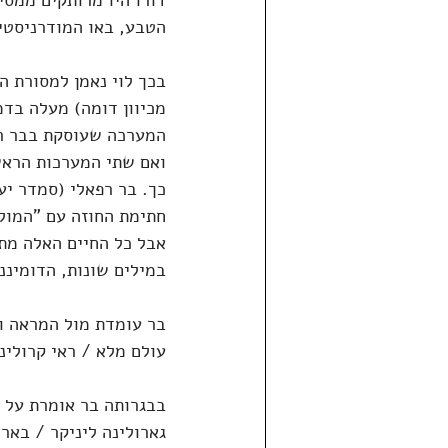
דורו היו מרותקים ממסי
הטבע, באו המודרניסטים
בכך לוי נאמן למסורת ה
מכיוון דומה) מעלה בדמיו
המערכה שעוסקת בבר רפא
ואם שתי המערכות הראשו
כך. בר רפאלי (סמדר יע
חתימת החוזה עם "המולך
אבל כל החיים האלה מתג
במילים שונות, הדומיננט
בר עומדת מול המראה ומ
עולם מלא / ראי קרולינ
בבגרותה בר אומרת על ע
גארולינה ליניקר / באר