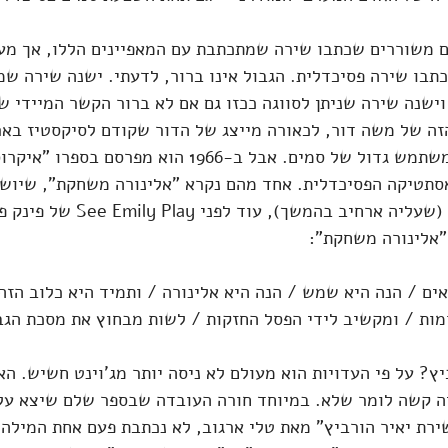
ם משוררים שכתבו שירה שמתכתבת עם המאפיינים הללו, אך מע
תבו שירה פסיכדלית. הגבול אינו ברור, לדעתי. ישנה שירה שמ
וישנה שירה שניתן לסווגה ככזו גם אם לא ברור הקשר המיידי ש
זה של משה דור, לכאורה מייצג של הדור שקודם לסיקסטיז באר
שידוע לי, הוא לא היה משתמש גדול של סמים. אבל ב-1966 הוא מפ
סתטיקה הפסיכדלית. אחד מהם נקרא "אלינורה משחקת", שיושב
תימת "הילדה התמימה" (שעליה ארחיב בהמש
"אלינורה משחקת":
ם / הנה היא שמש / הנה היא אלינורה / ותמיד היא כלוב הזה
מות / ומקשיב לידי הפסל החזקות / לשות מבחוץ את מסכת הגב
יץ? על פי העדויות הוא מעולם לא ניסה יותר מג'וינט חשיש. ה
ה קשה לומר שלא. במיוחד חורה העובדה שבספר שלם שיצא על 
שירת יאיר הורביץ" מאת טלי ארגוב, לא נכתבת פעם אחת המילה 