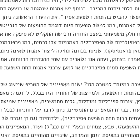
למייקל הולינגסהד, מי שסיפק לראשונה LSD לטימותי לירי, היו כמה הגדרות ל
ת בלתי ניתנת למכירה. בנוסף יש אמנות שנהגתה או בוצעה תח
אפשר להביט בה תחת השפעת אסיד". את ההערה הראשונה ניתן ל
האמנות, כמו למשל הופעות חיות דוגמת ההופעות של הגרייטפו
 חלק משמעותי בעצם החוויה ורכישת התקליט לא סיפקה את אות
בפופולריות של הפסיכדליה באמנויות עלו זרמים, כמו פרפורמנ
ן פראנסיסקו), שניסו בכוונה תחילה ליצור אמנות שאינה ניתנת
מרה בצחוק, ועתה אנו נשארים עם שתי ההגדרות הרווחות: אמנ
 השפעת סמים פסיכדליים או למען צרכני אמנות תחת השפעת סמ
רה במיוחד למטרה הזו? ישנם מאפיינים של הטריפ שייצוג שלה
ה תחת ההשפעה, ולמייצגת של החוויה הזו בכלל. לדוגמה: מאפיי
ן, צורות ספירליות ומנדלות, גלים מתמשכים, מאפיינים שמיעתי
עוד. בגזרת המאפיינים התמטיים, ניתן לדבר על רוחניות (בכל ה
ים רבות תחת השפעת פסיכדלים), ילדותיות (גם כן נגזרת של 
ההשפעה), טבע, צמחים ובעלי חיים (כנ"ל) ועוד. המאפיינים הרו
מהותיים בתפיסת הזמן והמרחב; שינויים מהותיים בתפיסת האני-ז