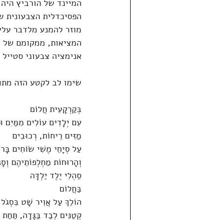
המיינד של הורביץ היה
הפסיכדלית הצבעונית שה
מוזר להמנע מלדבר עליו
המציאות, ממקומם של הד
אנימציה צבעוני סטייל 
שימו לב לקטע הזה מתוך "שיר 
בְּקַרְקָעִית חֲלוֹם
עִם יְלָדִים עוֹלִים מִמַּיִם וּפְ
מַזִּים רֵיחוֹת, רְכוּבִים
עַל סְיָחֵי מֶשִׁי שׂוֹחִים בָּרו
וְהָרוּחוֹת מַחְלְפוֹתֵיהֶם וְסָגֹ
סֵהְלִי יֶלֶד יַלְדָּה
בַּחֲלוֹם
הוֹלֵךְ עַל אֲוִיר שָׁט בִּסְגֹל 
קְטַנִּים לְבַד בַּגָּדָה, תַּחַת