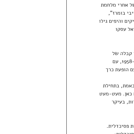
של אחרי מלחמת 
י בומרז", 
ם והיפים גילו 
אל עסקו 
 קבלה של 
האזורים המוזרים בתודעה. דברים שבתרבות השלטת לא נמצא להם מקום. כבר ב-1958-1959, עם 
ם הופעת כרך 
אמת, בתחילת 
 כאן. מעט-מעט 
ת, בעיקר 
ת פסיכדלית. 