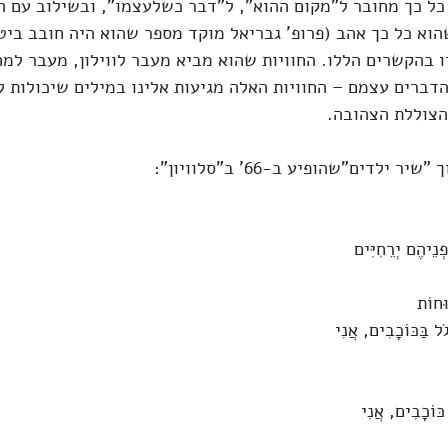
 כל כך מחובר ל"מקום ההוא", ל"דבר כשלעצמו", ובשילוב עם 
וא כל כך אהב (פרופ' גבריאל מוקד מספר שהוא היה חובב ביט
 בהקשרים הללו. החוויות שהוא מביא מעבר לווילון, מעבר למח
ברים עצמם – החוויות האלה מגיעות אלינו במילים שיכולות לל
הצוללת הצהובה.
ילדים"שהופיע ב-66' ב"סלוויון":
נֵיהֶם יְרֵחִיִּים
ּחוֹת
ל בַּכּוֹכָבִים, אֲנִי
כּוֹכָבִים, אֲנִי