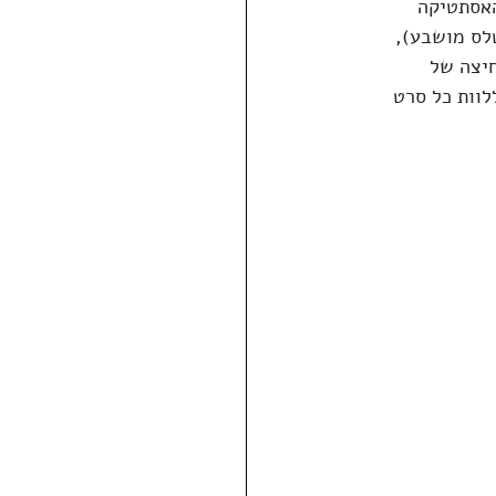
האסתטיקה 
לס מושבע), 
יצה של 
וות כל סרט 