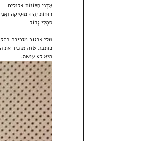
אַדְנֵי חַלּוֹנוֹת צְלוּלִים
רוּחוֹת יִהְיוּ מוּסִיקָה וַאֲנִי
סֵהְלִי גָּדוֹל
טלי ארגוב מזכירה בהקש
כותבת שזה מזכיר את ה
היא לא עושה.