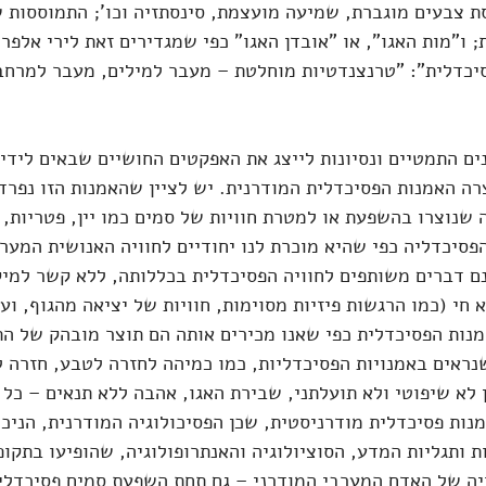
ת צבעים מוגברת, שמיעה מועצמת, סינסתזיה וכו'; התמוססות 
 ו"מות האגו", או "אובדן האגו" כפי שמגדירים זאת לירי אלפר
סיכדלית": "טרנצנדטיות מוחלטת – מעבר למילים, מעבר למרחב
ים התמטיים ונסיונות לייצג את האפקטים החושיים שבאים לידי 
ה האמנות הפסיכדלית המודרנית. יש לציין שהאמנות הזו נפרדת
 שנוצרו בהשפעת או למטרת חוויות של סמים כמו יין, פטריות, ק
פסיכדליה כפי שהיא מוכרת לנו יחודיים לחוויה האנושית המע
מנם, ישנם דברים משותפים לחוויה הפסיכדלית בכללותה, ללא קשר למ
חי (כמו הרגשות פיזיות מסוימות, חוויות של יציאה מהגוף, ועו
ות הפסיכדלית כפי שאנו מכירים אותה הם תוצר מובהק של הת
נראים באמנויות הפסיכדליות, כמו כמיהה לחזרה לטבע, חזרה ליל
 לא שיפוטי ולא תועלתני, שבירת האגו, אהבה ללא תנאים – כל 
נות פסיכדלית מודרניסטית, שכן הפסיכולוגיה המודרנית, הניכור
ת ותגליות המדע, הסוציולוגיה והאנתרופולוגיה, שהופיעו בתקופ
יה של האדם המערבי המודרני – גם תחת השפעת סמים פסיכדליי