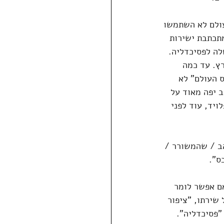
ולם לא השתמשו 
תכתבת ישירות 
לה לפסיכדליה.
ץ. עד כמה 
רסם בספרו "איקרוס העולם" לא 
 יפה מאוד על 
ך), עוד לפני See Emily Play של פינק פלויד, עוד לפני 
ב / שהמשורר / 
ס".
אם אפשר לומר 
שירתו, "ציפור 
"פסיכדליה". 