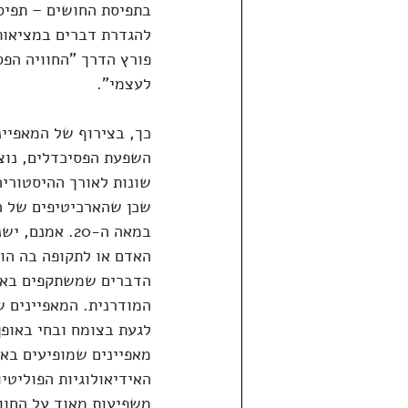
בתפיסת החושים – תפיס
להגדרת דברים במציאות;
פורץ הדרך "החוויה הפ
לעצמי".
כך, בצירוף של המאפיינ
השפעת הפסיכדלים, נוצר
שונות לאורך ההיסטוריה
שכן שהארכיטיפים של ה
במאה ה-20. א
האדם או לתקופה בה הוא 
הדברים שמשתקפים באמנ
המודרנית. המאפיינים ש
לגעת בצומח ובחי באופן
מאפיינים שמופיעים באמ
האידיאולוגיות הפוליטיו
משפיעות מאוד על החוו