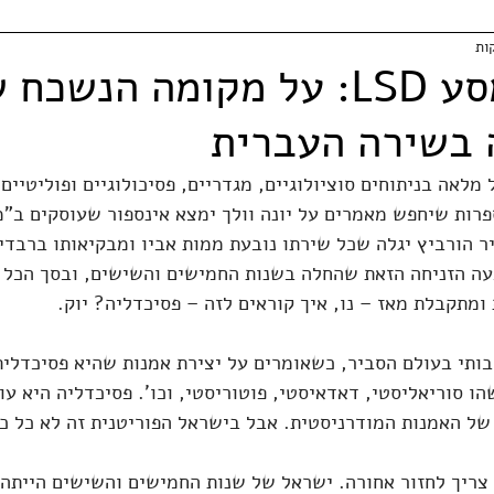
אם תלך למסע LSD: על מקומה הנשכח
 בשירה העברית
מלאה בניתוחים סוציולוגיים, מגדריים, פסיכולוגיים ופוליטיים
רות שיחפש מאמרים על יונה וולך ימצא אינספור שעוסקים ב"מי
יר הורביץ יגלה שכל שירתו נובעת ממות אביו ומבקיאותו ברבדי
עה הזניחה הזאת שהחלה בשנות החמישים והשישים, ובסך הכל ש
 ומתקבלת מאז – נו, איך קוראים לזה – פסיכדליה? יוק.
ותי בעולם הסביר, כשאומרים על יצירת אמנות שהיא פסיכדלית
הו סוריאליסטי, דאדאיסטי, פוטוריסטי, וכו'. פסיכדליה היא עו
ל האמנות המודרניסטית. אבל בישראל הפוריטנית זה לא כל כך
צריך לחזור אחורה. ישראל של שנות החמישים והשישים הייתה 