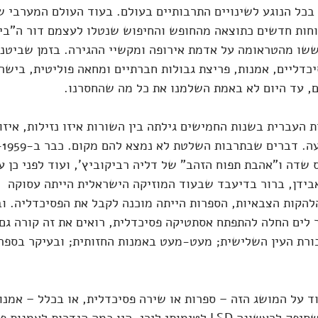
בכל הנוגע לשינויים התרבותיים בעולם. בעוד העולם המערבי 
חות חדשים כתוצאה מהחופש והחיפוש שנטלו לעצמם דור ה"בייב
שו מהטראומה על אדמת אירופה ומקשיי ההגירה. בזמן שביטניקי
יכדליים, אמנות, פריצת גבולות חברתיים ומחאה פוליטית, בישר
ם, עד היום לא באמת השלמנו את כל מה שהחסרנו.
ת העברית בשנות החמישים גילתה בין השורות איזו נזילות, איזו
שדה ו"אהבת תפוח הזהב" של דליה רביקוביץ', ועוד לפני כן ע
בידן, ברור בדיעבד שבעוד המוזיקה הישראלית הייתה עסוקה 
הקות הצבאיות, הספרות הייתה מוכנה לקבל את הפסיכדליה. וב
לים החלה להתפתח אסתטיקה פסיכדלית, רואים את זה קורה גם
ורת העין השלישית; מעט-מעט באמנות החזותית; ובעיקר בספרו
וד על המושג הזה – ספרות או שירה פסיכדלית, או בכלל – אמנו