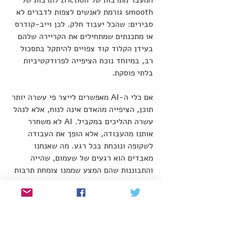
המעבר מתרבות של friction לתרבות של 
smooth גורמת לאנשים לצפות לדברים לא 
סבירים: שהכל יעבוד חלק. לכן וייב-קודרס 
או מתכנתים שמתחילים את הקריירה שלהם 
בעידן הקלוד קוד צפויים להיתקל בתסכול 
רב, במיוחד נוכח הציפייה לפרודקטיביות 
בלתי פוסקת.
אם כלי ה-AI מאפשרים לייצר פי עשרה יותר 
תוכן, הציפייה מהאדם אינה לנוח, אלא לנהל 
עשרה תהליכים במקביל. AI לא משחרר 
אותנו מהעבודה, אלא הופך את העבודה 
לשקופה ונוכחת בכל רגע. מה שאנחנו 
מאבדים הוא רגעים של שעמום, שהייה 
והתבוננות שהם המצע שממנו צומחת תרבות 
ומחשבה חדשה. כן, גם יזם טכנולוגי צריך 
רגעים של מחשבה והתבוננות. אלא שה-
fomo מפני השעות שמתבזבזות בלי שורות 
קוד חדשות מקשות על מציאת רגעים כאלה.