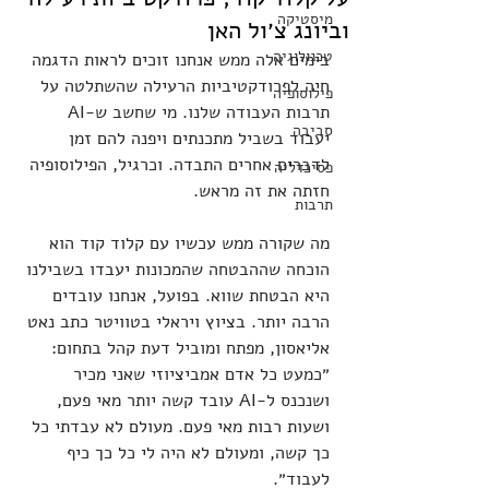
מיסטיקה
וביונג צ׳ול האן
טכנולוגיה
בימים אלה ממש אנחנו זוכים לראות הדגמה 
חיה לפרודקטיביות הרעילה שהשתלטה על 
פילוסופיה
תרבות העבודה שלנו. מי שחשב ש-AI 
סביבה
יעבוד בשביל מתכנתים ויפנה להם זמן 
לדברים אחרים התבדה. וכרגיל, הפילוסופיה 
פסיכדליה
חזתה את זה מראש.
תרבות
מה שקורה ממש עכשיו עם קלוד קוד הוא 
הוכחה שההבטחה שהמכונות יעבדו בשבילנו 
היא הבטחת שווא. בפועל, אנחנו עובדים 
הרבה יותר. בציוץ ויראלי בטוויטר כתב נאט 
אליאסון, מפתח ומוביל דעת קהל בתחום: 
״כמעט כל אדם אמביציוזי שאני מכיר 
ושנכנס ל-AI עובד קשה יותר מאי פעם, 
ושעות רבות מאי פעם. מעולם לא עבדתי כל 
כך קשה, ומעולם לא היה לי כל כך כיף 
לעבוד״.