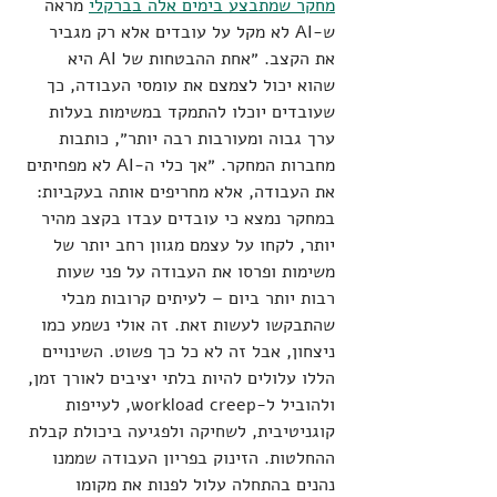
מחקר שמתבצע בימים אלה בברקלי
 מראה 
ש-AI לא מקל על עובדים אלא רק מגביר 
את הקצב. ״אחת ההבטחות של AI היא 
שהוא יכול לצמצם את עומסי העבודה, כך 
שעובדים יוכלו להתמקד במשימות בעלות 
ערך גבוה ומעורבות רבה יותר״, כותבות 
מחברות המחקר. ״אך כלי ה-AI לא מפחיתים 
את העבודה, אלא מחריפים אותה בעקביות: 
במחקר נמצא כי עובדים עבדו בקצב מהיר 
יותר, לקחו על עצמם מגוון רחב יותר של 
משימות ופרסו את העבודה על פני שעות 
רבות יותר ביום – לעיתים קרובות מבלי 
שהתבקשו לעשות זאת. זה אולי נשמע כמו 
ניצחון, אבל זה לא כל כך פשוט. השינויים 
הללו עלולים להיות בלתי יציבים לאורך זמן, 
ולהוביל ל-workload creep, לעייפות 
קוגניטיבית, לשחיקה ולפגיעה ביכולת קבלת 
ההחלטות. הזינוק בפריון העבודה שממנו 
נהנים בהתחלה עלול לפנות את מקומו 