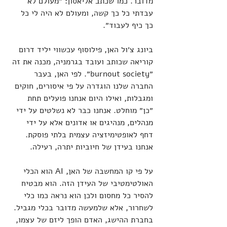
מדובר. כמו שכתב אליאסון: ״מעולם לא 
עבדתי כל כך קשה, ומעולם לא היה לי כל 
כך כיף לעבוד״.
ביונג צ׳ול האן, פילוסוף עכשווי יליד דרום 
קוריאה שכותב ועובד בגרמניה, מכנה את זה 
״burnout society״. לפי האן, בעבר 
החברה שלנו הוגדרה על פי איסורים, חוקים 
ומגבלות, ואילו היום אנחנו פועלים תחת 
״כן״ מוחלט. אנחנו כבר לא נשלטים על ידי 
מנהלים, מנהיגים או אדונים אלא על ידי 
דחף לאופטימיזציה עצמית בלתי פוסקת. 
אנחנו בעידן של חיוביות יתרה, רעילה.
על פי קו המחשבה של האן, AI הוא הכלי 
האולטימטיבי של העידן הזה. הוא מבטיח 
להסיר כל מחסום ולכן הוא נראה כמו כלי 
לשחרור, אלא שלמעשה מדובר בכלי מגביל. 
בחברת ההישג, האדם הופך ליזם של עצמו, 