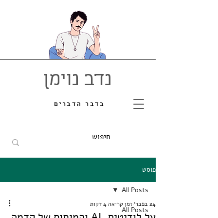
נדב נוימן
בדבר הדברים
פוסט
All Posts
24 בפבר׳
זמן קריאה 4 דקות
All Posts
על לודיטים, AI והמיתוס של קדמה