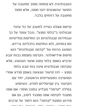
הטכנולוגיה לא פותחה מתוך מחשבה על 
התוצר שהאנשים יהנו ממנו, אלא מתוך 
מחשבה על רווחים בלבד.
קיימת אצלנו נטייה לחשוב על כל שינוי 
טכנולוגי כ״בלתי נמנע״. נובל עומד על כך 
שבחירות טכנולוגיות הן החלטות פוליטיות 
ותרבותיות, ולא החלטות כלכליות גרידא. 
המושג הרווח של ״קדמה טכנולוגית״ הוא 
מיתוס אידיאולוגי. הקדמה נתפסת ככוח טבע 
שיביא באופן בלתי נמנע אושר ושגשוג. אלא 
שקדמה טכנולוגית אינה כוח טבע בלתי 
נמנע - זהו קישור שנעשה באופן מודע אחרי 
המהפיכה התעשייתית הראשונה, יחד עם 
הקישור בין קפיטליזם למדע. השימוש 
במילה ״קדמה״ מבליע בתוכו מוסר: אם אתה 
מתנגד לקדמה אתה מתנגד לטוב, גם אם 
פירוש המונח ״קדמה״ הוא ויתור על ערכים 