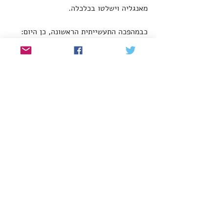
מאנגליה וישלטו בכלכלה.
כבמהפכה התעשייתית הראשונה, כן היום: 
קדמה היא מושג אידאולוגי ולא שיפוט 
מוסרי, והיא בטח שלא כוח טבע בלתי נמנע. 
ביקורת, רגולציה ואפילו התנגדות מוחלטת 
אינן בלתי רציונליות. כשאזרחים תמימים 
יתחילו לחבל בדאטה סנטרס ובמשרדים של 
חברות AI (וזה יגיע), כדאי שנזכור: הם לא 
שונאים טכנולוגיה. הם שונאים שמשתמשים 
בטכנולוגיה כדי להרוס להם את החיים.
הפוסט הזה פורסם במקור בקבוצת הפייסבוק 
״עליית המכונות״
טכנולוגיה