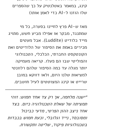
קינג, במאמר באטלנטיק על כך שהספרים 
שלו הוזנו ל-AI כדי לאמן אותו)
מאז ש-AI פרץ לחיינו בסערה, כל מי 
שמתנגד, מבקר או אפילו מביע חשש, מתויג 
מייד כלודיט (Luddite). אבל מעטים 
מכירים באמת את הסיפור של הלודיטים ואת 
הקונטקסט החברתי, הכלכלי, הטכנולוגי 
והפוליטי שבו הם פעלו. קריאה מעמיקה 
יותר מגלה עד כמה הסיפור שלהם רלוונטי 
למציאות שלנו היום, ולאו דווקא במובן 
שרייט או קינג המצוטטים לעיל חושבים.
״ישנה מלחמה, אך רק צד אחד חמוש: זוהי 
תמציתה של שאלת הטכנולוגיה כיום. בצד 
אחד ניצב ההון הפרטי, מדעי כביכול 
ומסובסד, נייד וגלובלי, וכעת חמוש בכבדות 
בטכנולוגיות פיקוד, שליטה ותקשורת. 