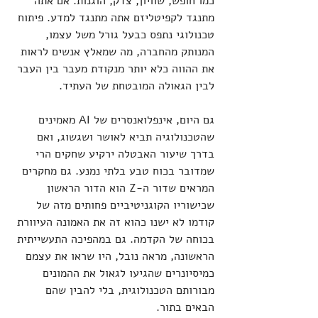
כמו חופש, שוויון, צדק, הוגנות. אם אתה 
מתנגד לקפיטליזם אתה מתנגד למדע. פיתוח 
טכנולוגי נתפס כבעל גורל משל עצמו, 
המנותק מהחברה, מה שמאלץ אנשים לראות 
את ההווה כלא יותר מנקודת מעבר בין העבר 
לבין הגאולה המובטחת של העתיד. 
גם היום, אינפלואנסרים של AI מאמינים 
שהטכנולוגיה תביא לאושר ושגשוג, ואם 
בדרך שיעור האבטלה ירקיע שחקים הרי 
שמדובר בכוח טבע בלתי נמנע. גם מחקרים 
המראים שדור ה-Z הוא הדור הראשון 
שכישוריו הקוגניטיביים פחותים מזה של 
קודמו לא ישנו כהוא זה את האמונה העיוורת 
בכוחה של הקדמה. גם במהפיכה התעשייתית 
הראשונה, מראה נובל, היו שראו את עצמם 
כמיסיונרים שהגיעו לגאול את ההמונים 
מבורותם הטכנולוגית, בלי להבין שהם 
הבאים בתור.