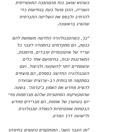
כשהוא שואב כוח מהמהפכה התעשייתית 
השנייה, ההון פועל כעת בנחישות כדי 
להרחיב ולבסס את השליטה החברתית 
שהשיג בראשונה.
״כך, כשהטכנולוגיה החדשה משמשת להם 
כנשק, הם מתקדמים בהתמדה לעבר כל 
שריד של אוטונומיית עובדים, מיומנות, 
התארגנות וכוח, בחיפושם אחר כלים 
עוצמתיים יותר להשקעה ולניצול. ועם 
הטכנולוגיה החדשה כסמלם, הם פוצחים 
במתקפה תרבותית רב-ערוצית שנועדה 
להצית מחדש את האמון ב׳קדמה׳. בשעה 
שהטקטיקות הסחטניות שלהם מכרסמות מדי 
יום בעושרן של אומות, הם מכריזים מחדש 
הבטחות אופטימיות לגאולה טכנולוגית 
ולישועה דרך המדע.
״מן העבר השני, המותקפים נוטשים בחיפזון 