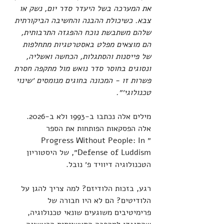
את המערכה בשל היעדר סדר יום, נשק או 
צבא. כשיכולת ההבנה והחשיבה הביקורתית 
שלהם משתבשת נוכח ההפגזה התרבותית, 
הם מוצאים מפלט באסטרטגיות מתחלפות 
של פייסנות והסתגלות, הכחשה ואשליה, 
ונסוגים בחוסר סדר נואש מול מתקפה חסרת 
פשרות זו - המכונה בחוגים מנומסים ׳שינוי 
טכנולוגי׳״.
מילים אלה נכתבו ב-1993 ולא ב-2026. 
אלה הפסקאות הפותחות את הספר 
״Progress Without People: In 
Defense of Luddism״, של היסטוריון 
הטכנולוגיה דיוויד פ׳ נובל.
רגע, בזכות הלודיזם? למה צריך להגן על 
הלודיטים? הם לא היו חבורה של 
פרימיטיבים משוגעים שונאי טכנולוגיה, 