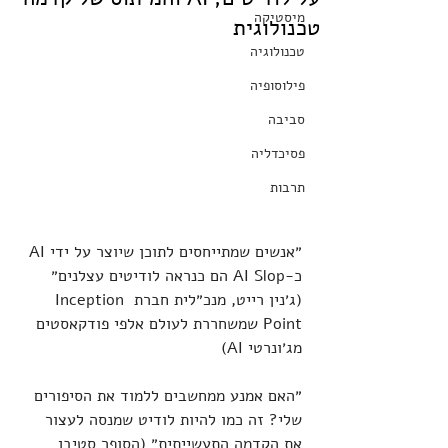
מיסטיקה
טכנולוגית
טכנולוגיה
פילוסופיה
סביבה
פסיכדליה
תרבות
״אנשים שמתייחסים לתוכן שיוצר על ידי AI 
כ-AI Slop הם כנראה לודיטים עצלנים״ 
(ג׳נין רייט, מנכ״לית חברת Inception 
Point שמשחררת לעולם אלפי פודקאסטים 
מג׳ונרטי AI)
״האם אמנע ממחשבים ללמוד את הסיפורים 
שלי? זה כמו להיות לודיט שמנסה לעצור 
את הקדמה התעשייתית״ (הסופר סטיבן 