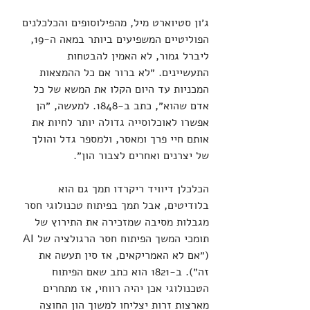
ג׳ון סטיוארט מיל, מהפילוסופים והכלכלנים 
הפוליטיים המשפיעים ביותר במאה ה-19, 
ליברל גמור, לא האמין להבטחות 
התעשיינים. ״לא ברור אם כל ההמצאות 
המכניות עד היום הקלו את המשא של כל 
אדם שהוא״, כתב ב-1848. למעשה, ״הן 
אפשרו לאוכלוסייה גדולה יותר לחיות את 
אותם חיי פרך ומאסר, ולמספר גדל והולך 
של יצרנים ואחרים לצבור הון״.
הכלכלן דיוויד ריקרדו תמך גם הוא 
בלודיטים, אבל תמך בפיתוח טכנולוגי חסר 
מגבלות מסיבה שמזכירה את התירוץ של 
תומכי המשך הפיתוח חסר הרגולציה של AI 
(״אם לא האמריקאים, אז סין תעשה את 
זה״). ב-1821 הוא כתב שאם הפיתוח 
הטכנולוגי אכן יהיה רווחי, אז מתחרים 
מארצות זרות יצליחו למשוך הון החוצה 