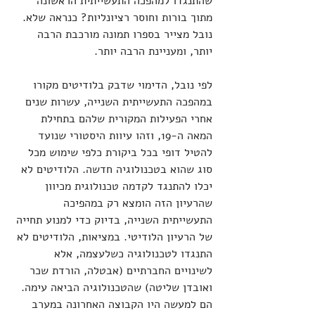
שהתנגדו למהפכה התעשייתית הראשונה 
מתוך בורות וחוסר רציונליות? כנראה שלא. 
נובל מצייר בספרו תמונה מורכבת הרבה 
יותר, ומעניינת הרבה יותר.
לפי נובל, הדימוי שדבק בלודיטים מקורו 
במהפכה התעשייתית השנייה, עשרות שנים 
אחרי הפעילות המקורית שלהם בתחילת 
המאה ה-19, וזהו עיוות היסטורי שנועד 
להטיל דופי בכל ביקורת כלפי שימוש מכל 
סוג שהוא בטכנולוגיה חדשה. הלודיטים לא 
יכלו להתנגד לקדמה טכנולוגית מכיוון 
שהרעיון הזה הומצא רק במהפיכה 
התעשייתית השנייה, בדיוק כדי למנוע תחייה 
של הרעיון הלודיטי. במציאות, הלודיטים לא 
התנגדו לטכנולוגיה כשלעצמה, אלא 
לשינויים החברתיים (אבטלה, הורדת שכר 
ואובדן שליטה) שהטכנולוגיה הביאה עימה. 
הם למעשה היו הקבוצה האחרונה במערב 