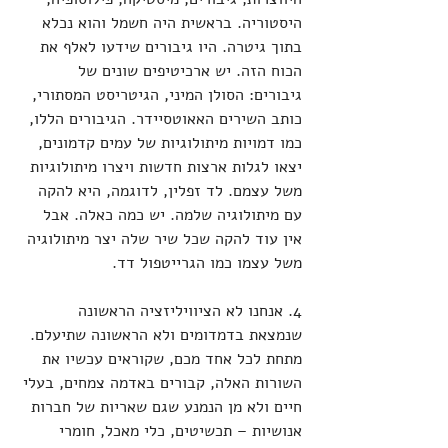
היסטוריה. בראשית היה חשמל והוא נכלא 
בתוך גיטרה. היו גיבורים שידעו לאלף את 
הכוח הזה. יש ארכיטיפים שונים של 
גיבורים: הסולן המיני, הגיטריסט המסתורי, 
כותב השירים האאוטסיידר. הגיבורים הללו, 
כמו דמויות מיתולוגיות של עמים קדמונים, 
יצאו לגלות ארצות חדשות ויצרו מיתולוגיות 
משל עצמם. לד זפלין, לדוגמה, היא להקה 
עם מיתולוגיה שלמה. יש כמה כאלה. אבל 
אין עוד להקה שכל שיר שלה יצר מיתולוגיה 
משל עצמו כמו הגרייטפול דד. 
4. אנחנו לא הציוויליזציה הראשונה 
שנמצאת בדמדומים ולא הראשונה שתיעלם. 
מתחת לכל אחד מכם, שקוראים עכשיו את 
השורות האלה, קבורים באדמה צמחים, בעלי 
חיים ולא מן הנמנע שגם שאריות של חברות 
אנושיות – תכשיטים, כלי מאכל, חומרי 