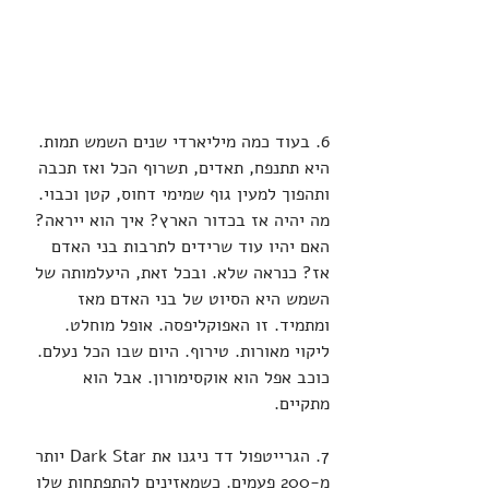
6. בעוד כמה מיליארדי שנים השמש תמות. 
היא תתנפח, תאדים, תשרוף הכל ואז תכבה 
ותהפוך למעין גוף שמימי דחוס, קטן וכבוי. 
מה יהיה אז בכדור הארץ? איך הוא ייראה? 
האם יהיו עוד שרידים לתרבות בני האדם 
אז? כנראה שלא. ובכל זאת, היעלמותה של 
השמש היא הסיוט של בני האדם מאז 
ומתמיד. זו האפוקליפסה. אופל מוחלט. 
ליקוי מאורות. טירוף. היום שבו הכל נעלם. 
כוכב אפל הוא אוקסימורון. אבל הוא 
מתקיים. 
7. הגרייטפול דד ניגנו את Dark Star יותר 
מ-200 פעמים. כשמאזינים להתפתחות שלו 