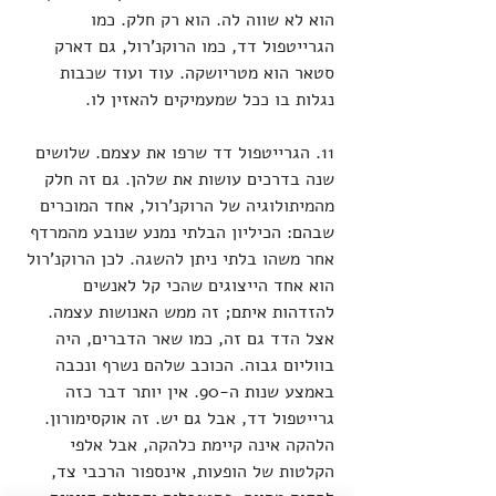
הוא לא שווה לה. הוא רק חלק. כמו 
הגרייטפול דד, כמו הרוקנ'רול, גם דארק 
סטאר הוא מטריושקה. עוד ועוד שכבות 
נגלות בו ככל שמעמיקים להאזין לו. 
11. הגרייטפול דד שרפו את עצמם. שלושים 
שנה בדרכים עושות את שלהן. גם זה חלק 
מהמיתולוגיה של הרוקנ'רול, אחד המוכרים 
שבהם: הכיליון הבלתי נמנע שנובע מהמרדף 
אחר משהו בלתי ניתן להשגה. לכן הרוקנ'רול 
הוא אחד הייצוגים שהכי קל לאנשים 
להזדהות איתם; זה ממש האנושות עצמה. 
אצל הדד גם זה, כמו שאר הדברים, היה 
בווליום גבוה. הכוכב שלהם נשרף ונכבה 
באמצע שנות ה-90. אין יותר דבר כזה 
גרייטפול דד, אבל גם יש. זה אוקסימורון. 
הלהקה אינה קיימת כלהקה, אבל אלפי 
הקלטות של הופעות, אינספור הרכבי צד, 