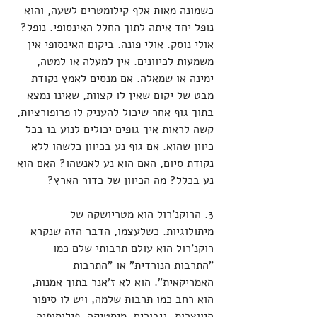
כשמונה מאות אלף קילומטרים לשעה, והוא 
נופל יחד איתה לתוך החלל האינסופי. נופל? 
אולי נוסק. אולי פונה. ביקום האינסופי אין 
משמעות לכיוונים. אין למעלה או למטה, 
ימינה או שמאלה. אם מנסים לאמץ נקודת 
מבט של יקום שאין לו קצוות, שאינו נמצא 
בתוך גוף אחר שיכול להעניק לו פרופורציות, 
קשה לראות איך גופים יכולים לנוע בו בכל 
כיוון שהוא. אם גוף נע בכיוון כלשהו ללא 
נקודת סיום, האם הוא נע לאנשהו? האם הוא 
נע בכלל? מה הכיוון של כדור הארץ? 
3. הרוקנ'רול הוא מטריושקה של 
מיתולוגיות. כשלעצמו, הדבר הזה שנקרא 
רוקנ'רול הוא עולם תרבותי שלם כמו 
"התרבות הנורדית" או "התרבות 
האמריקאית". הוא לא ז'אנר בתוך אמנות, 
הוא רחב כמו תרבות שלמה, ויש לו סיפור 
היווצרות, גיבורים, מיסטיקה, פילוסופיה, 