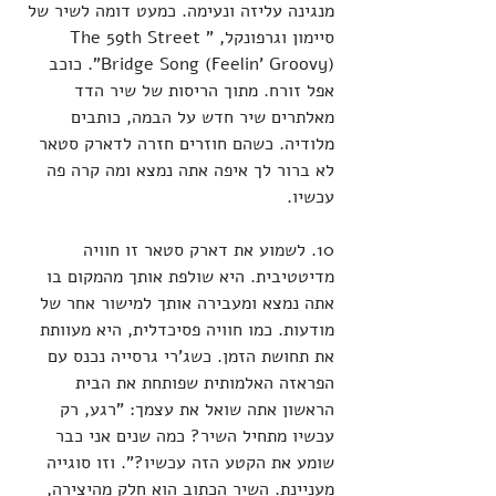
מנגינה עליזה ונעימה. כמעט דומה לשיר של 
סיימון וגרפונקל, "The 59th Street 
Bridge Song (Feelin' Groovy)". כוכב 
אפל זורח. מתוך הריסות של שיר הדד 
מאלתרים שיר חדש על הבמה, כותבים 
מלודיה. כשהם חוזרים חזרה לדארק סטאר 
לא ברור לך איפה אתה נמצא ומה קרה פה 
עכשיו. 
10. לשמוע את דארק סטאר זו חוויה 
מדיטטיבית. היא שולפת אותך מהמקום בו 
אתה נמצא ומעבירה אותך למישור אחר של 
מודעות. כמו חוויה פסיכדלית, היא מעוותת 
את תחושת הזמן. כשג'רי גרסייה נכנס עם 
הפראזה האלמותית שפותחת את הבית 
הראשון אתה שואל את עצמך: "רגע, רק 
עכשיו מתחיל השיר? כמה שנים אני כבר 
שומע את הקטע הזה עכשיו?". וזו סוגייה 
מעניינת. השיר הכתוב הוא חלק מהיצירה, 