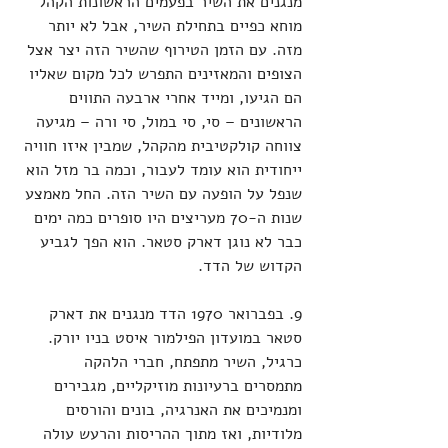
מנגנים את השיר בפעמים הראשונות הקהל 
מוחא כפיים בתחילת השיר, אבל לא יותר 
מזה. עם הזמן הטירוף שהשיר הזה יצר אצל 
הצופים והמאזינים התפרש לכל מקום שאליו 
הם הגיעו, ומייד אחרי ארבעה התווים 
הראשונים – סי, סי במול, סי ורה – מגיעה 
צווחה קולקטיבית מהקהל, שמבין איזו חוויה 
ייחודית הוא עומד לעבור, וכמה בר מזל הוא 
שנפל על הופעה עם השיר הזה. החל מאמצע 
שנות ה-70 מעריצים היו סופרים כמה ימים 
כבר לא נוגן דארק סטאר. הוא הפך לגביע 
הקדוש של הדד. 
9. בפברואר 1970 הדד מנגנים את דארק 
סטאר במועדון הפילמור איסט בניו יורק. 
כרגיל, השיר מתפתח, חברי הלהקה 
מתמסרים ברעיונות מוזיקליים, מגבירים 
ומנמיכים את האנרגיה, בונים והורסים 
מלודיות, ואז מתוך ההריסות והרעש עולה 