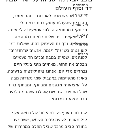
מיסטיקה
דד וסוף העולם
טכנולוגיה
1. הכל מרגיש מוזר לאחרונה. יותר ויותר, 
הדברים שהעולם עסוק בהם נדמים לי 
פילוסופיה
מנותקים מהחוויה הבלתי אמצעית שלי איתו. 
סביבה
הפוליטיקאים בירושלים נראים כמו הזיה 
טוטאלית, וכך גם העיסוק בהם. שאלות כמו 
פסיכדליה
לאן נטוס כש"זה" ייגמר, אנשים ש"חוזרים" 
תרבות
לקניונים. שקיות במבה וכלים חד פעמיים 
מכסים את החוף. מאתיים מיני בעלי חיים 
נכחדים מדי יום. אנחנו ציוויליזציה בדעיכה. 
כאילו מתקיימות במקביל שתי נקודות מבט 
על המציאות: מבפנים ומבחוץ. ומבחוץ ברור 
שכל הסיפור הזה שנראה לנו שיתקיים לנצח 
כבר נמצא בדמדומיו. 
2. כדור הארץ נע במהירות של כמאה אלף 
קילומטרים לשעה סביב השמש, אשר נעה 
בתורה סביב מרכז שביל החלב במהירות של 