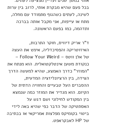
אותי במשך שנים ועדיין מפציעה לעתים. 
בכל פעם שהיא מבקרת אותי, לרוב בין ערות 
לשינה, לעתים כשהגוף מתמודד עם מחלה, 
מתח או עייפות, אני מקבל אותה בברכה 
ותדהמה, כמו בפעם הראשונה.
ד"ר אריק דיוויס, חוקר התרבות, 
האיזוטריקה והפסיכדליה, אימץ את העצה 
של אלן ווטס – Follow Your Weird – 
כנקודת משען אינטלקטואלית. הוא מנתח את 
"המוזר" כדרך האמצע, שהיא למעשה הדרך 
הצידה, בין הרציונליזציה המדעית, 
ההסברים העל טבעיים והחוויה הדתית של 
הקיום. הוא מגדיר את המוזר כמה שנמצא 
בין המקודש לחילוני ושם דגש על 
האסתטיקה של הדבר כפי שהיא באה לידי 
ביטוי בקומיקס מפלצות אמריקאי או בכתיבה 
של HP לאבקראפט.