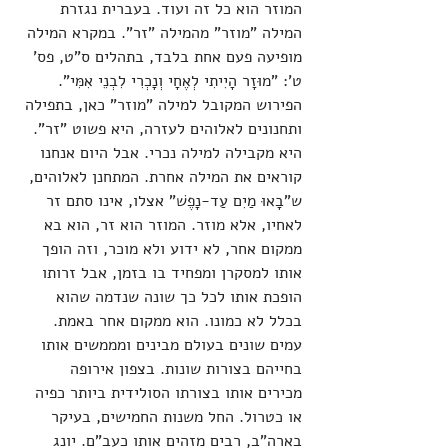
המוזר הוא כל זה ועוד. בעברית נגזרת 
המילה "מוזר" מהמילה "זר". במקרא המילה 
מופיעה פעם אחת בלבד, בתהלים ס"ט, פס' 
ט': "מוּזָר הָיִיתִי לְאֶחָי וְנָכְרִי לִבְנֵי אִמִּי". 
הפירוש המקובל למילה "מוזר" כאן, בתפילה 
ותחנונים לאלוהים לעזרה, היא פשוט "זר". 
היא מקבילה למילה נכרי. אבל היום אנחנו 
קוראים את המילה אחרת. המתחנן לאלוהים, 
ש"בָאוּ מַיִם עַד-נָפֶשׁ" אצלו, אינו סתם זר 
לאחיו, אלא מוזר. המוזר הוא זר, הוא בא 
ממקום אחר, לא ידוע ולא מוכר, וזה הופך 
אותו למסקרן ומפחיד בו בזמן, אבל זרותו 
הופכת אותו לכל כך שונה שנדמה שהוא 
בכלל לא כמונו. הוא ממקום אחר באמת. 
עמים שונים בעולם מבינים ומממשים אותו 
בחייהם בצורות שונות. בצפון אירופה 
מכירים אותו בצורתו הסולידית ביותר כפיה 
או כטרול. החל משנות החמישים, בעיקר 
בארה"ב, רבים מזהים אותו כעב"ם. יונג 