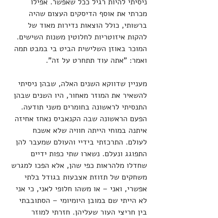
ניסיתי להיות רגיל ככל שאפשר. אפילו 
מכרתי את אוסף הדיסקים העצום שהיה 
ברשותי, כולל הוצאות נדירות מאוד של 
להקות איזוטריות לחלוטין משנות השישים. 
המוכר באוזן השלישית הביט בי במבט תמה 
ואמר: "אתה עוד תתחרט על זה".
מעניין שדווקא השנים האלה, שבהן ניסיתי 
להשאיר את המוזר מאחור, היו השנים שבהן 
התנסיתי לראשונה בחומרים משני תודעה. 
הפעם הראשונה שבה הקנאביס נאחז אחיזה 
איתנה במוחי הייתה חוויה שלא אשכח 
לעולם. התרכזתי בידיי והעולם שמעבר להן 
התפוגג ונעלם. נשארו שתי כפות ידיים 
שחדלו מלהראות כפי שהן, אלא הפכו למגרש 
משחקים של תזוזת אצבעות בגודל בלתי 
אפשרי, ואני – או משהו חלופי לאני, כי אני 
לא הייתי שם במובן היומיומי – הסתובבתי 
בין חריצי העור שעליהן. חזרתי למוזר 