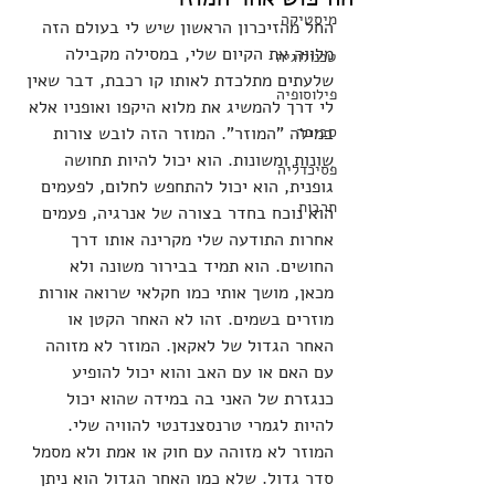
מיסטיקה
החל מהזיכרון הראשון שיש לי בעולם הזה 
מלווה את הקיום שלי, במסילה מקבילה 
טכנולוגיה
שלעתים מתלכדת לאותו קו רכבת, דבר שאין 
פילוסופיה
לי דרך להמשיג את מלוא היקפו ואופניו אלא 
סביבה
במילה "המוזר". המוזר הזה לובש צורות 
שונות ומשונות. הוא יכול להיות תחושה 
פסיכדליה
גופנית, הוא יכול להתחפש לחלום, לפעמים 
תרבות
הוא נוכח בחדר בצורה של אנרגיה, פעמים 
אחרות התודעה שלי מקרינה אותו דרך 
החושים. הוא תמיד בבירור משונה ולא 
מכאן, מושך אותי כמו חקלאי שרואה אורות 
מוזרים בשמים. זהו לא האחר הקטן או 
האחר הגדול של לאקאן. המוזר לא מזוהה 
עם האם או עם האב והוא יכול להופיע 
כנגזרת של האני בה במידה שהוא יכול 
להיות לגמרי טרנסצנדנטי להוויה שלי. 
המוזר לא מזוהה עם חוק או אמת ולא מסמל 
סדר גדול. שלא כמו האחר הגדול הוא ניתן 