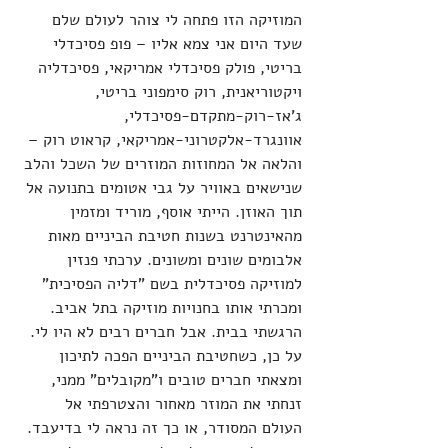
המוזיקה הזו פתחה לי צוהר לעולם שלם 
שעד היום אני צמא אליו – פופ פסיכדלי 
בריטי, פולק פסיכדלי אמריקאי, פסיכדליה 
ויקטוריאנית, רוק סימפוני בריטי, 
ג'אז-רוק-מתקדם-פסיכדלי, 
אוונגרד-אלקטרוני-אמריקאי, קראוט רוק – 
והלאה אל המחוזות המוזרים של השכל והלב 
שנישאים באוויר על גבי אטומים בתנועה אל 
תוך האוזן. הייתי אוסף, מוריד ומזמין 
מהאינטרנט בשנות חטיבת הביניים מאות 
אלבומים שונים ומשונים. ערכתי פנזין 
למוזיקה פסיכדלית בשם "דליה הפסיכית" 
ומכרתי אותו בחנויות מוזיקה בתל אביב. 
הרגשתי בבית. אבל חברים רבים לא היו לי. 
על כן, כשחטיבת הביניים הפכה לתיכון 
ומצאתי חברים טובים ו"מקובלים" ממני, 
זנחתי את המוזר מאחור והצטרפתי אל 
העולם המסודר, או כך זה נראה לי בדיעבד. 