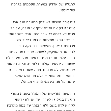
לרגליו של אלדין במערת הקסמים בגרסה 
של דיסני.
יום אחר ישבתי לשולחן המטבח מול אבי. 
אינני יודע אם הייתי עייף או חולה, על כל 
פנים לא נדמה לי שכך היה, אבל כשהבטתי 
בו פניו החלו מתעוותות כמו בציור של 
פרנסיס בייקון. מצמצתי בחוזקה כדי 
להיפטר מהאפקט, לשווא. אחרי כמה שניות 
כבר נעלמו תווי הפנים וראיתי מולי מערבולת 
שמתוכה יוצאים קולות בלתי מזוהים. הסטתי 
את מבטי, לא מהפחד ממה שאני רואה – זה 
דווקא ריתק אותי – אלא מהחשש שאני 
עוטה על פני בעצמי פרצוף מבוהל.
ההופעה הקריטית של המוזר בשנות נעורי 
הגיעה בגיל 13 לערך. עד אז לא ידעתי 
לקרוא לזה בשם ולא הבנתי עד כמה מערכת 