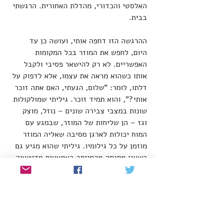
האלסטי והכדורי, מהדלת האחורית. הרגשתי 
בבית.
ההרגשה הזו דחפה אותי, ועושה כן עד 
היום, לחפש את המוזר בכל המקומות 
האפשריים. לא רק להישאר פסיבי ולקבל 
אותו כשהוא מראה את עצמו, אלא לדפוק על 
דלתו, לומר: "שלום, הגעתי, האם אתה זוכר 
אותי?", והוא תמיד זוכר. גיליתי שמולקולות 
שונות במצבי צבירה שונים – נוזל, מוצק 
וגז – הן שליחות של המוזר, שבמגע עם 
המוח יכולות לארגן מסיבה שאליה המוזר 
מוזמן על כל גילומיו. גיליתי שהוא מגיע גם 
כשאני מתנתק מהמיותר באמצעות מדיטציה, 
או ברגעים של טרנסצנדנטיה מופלאה סתם 
כך באמצע היום, כשהמוח מוחלף בתודעה 
אינטרגלקטית שמביטה מתוך עיני לפתע. 
המוזר תמיד שם, מוכן להגיע. הוא יכול 
לבוא לבד, מבויש, והוא יכול לבוא כחבורה 