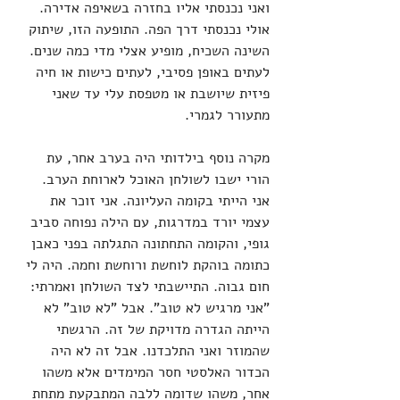
ואני נכנסתי אליו בחזרה בשאיפה אדירה. 
אולי נכנסתי דרך הפה. התופעה הזו, שיתוק 
השינה השכיח, מופיע אצלי מדי כמה שנים. 
לעתים באופן פסיבי, לעתים כישות או חיה 
פיזית שיושבת או מטפסת עלי עד שאני 
מתעורר לגמרי.
מקרה נוסף בילדותי היה בערב אחר, עת 
הורי ישבו לשולחן האוכל לארוחת הערב. 
אני הייתי בקומה העליונה. אני זוכר את 
עצמי יורד במדרגות, עם הילה נפוחה סביב 
גופי, והקומה התחתונה התגלתה בפני כאבן 
כתומה בוהקת לוחשת ורוחשת וחמה. היה לי 
חום גבוה. התיישבתי לצד השולחן ואמרתי: 
"אני מרגיש לא טוב". אבל "לא טוב" לא 
הייתה הגדרה מדויקת של זה. הרגשתי 
שהמוזר ואני התלכדנו. אבל זה לא היה 
הכדור האלסטי חסר המימדים אלא משהו 
אחר, משהו שדומה ללבה המתבקעת מתחת 