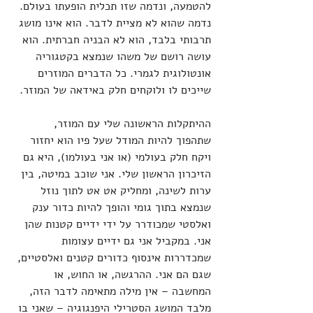
להטמעה, ונדמה שזו תכלית הופעתו בעולם. 
נדמה שהוא לא מציית לדבר. הוא אינו מושג 
תרבותי בלבד, הוא לא הבניה חברתית. הוא 
עושה רושם של משהו שנמצא בקטגוריה 
אונטולוגית לגמרי. כל הדברים המוזרים 
שייכים לו ולוקחים חלק באידאה של המוזר.
ההיתקלות הראשונה שלי עם המוזר, 
שתהפוך להיות המודל שעל פיו הוא יחזור 
ויקח חלק בעולמי (או אני בעולמו), היא גם 
הזיכרון הראשון שלי. אני שוכב במיטה, בין 
ערות לשינה, ומחליק אט אט לתוך נוזל 
שנמצא בתוך גומי והופך להיות כדור ענק 
ואלסטי שמכודרר על ידי ידיים קטנות שהן 
אני. במקביל אני גם ידיים עצומות 
שמכדררות אינסוף כדורים קטנים ואלסטיים, 
שגם הם אני. ההרגשה, או החוש, או 
המחשבה – אין מילה מתאימה לדבר הזה, 
מלבד המושג הסטרילי היפנגוגיה – שאני בו 