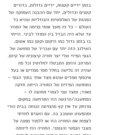
בזמן ידיים קטנות, ידיים גדולות, כדורים 
קטנים וגדולים, יחד עם ההבנה העמוקה של 
המהות של האלסטיות והנוזליות שהיא כל 
העולם – כל זה משך אותי פנימה אל המוזר 
עד שלא היה הבדל בין המוזר לביני. הייתי 
בו בזמן גדול כמו היקום וקטן כמו אטום. 
השילוב הזה יחד עם שבריר של תחושה של 
הגוף הפיזי שלי יצר חוויה קיצונית של קיום. 
המרחב והזמן התבטלו לחלוטין וכל מה 
שהיה זה גלישה בחלל חסר ממדים או בעל 
אינסוף ממדים שהוא מצד אחד בתוך הגוף – 
התחושה הפיזית של החוויה הייתה חזקה 
מאוד; ומצד שני לגמרי מחוצה לו – 
המחשבה/הרגשה הזו התרחשה במקום 
מרוחק עד אין קץ מהמיטה הנוחה בבית הורי 
ומהפעוט ששוכב בה. עם השנים למדתי 
לצפות את החוויה הזו או ללמוד ממנה על 
מצבי הנפשי והגופני. החוויה הזו ליוותה 