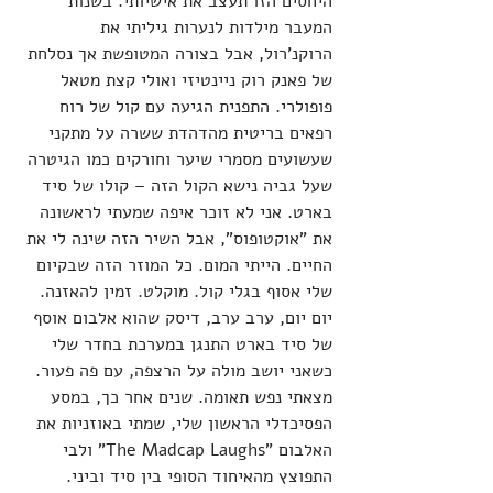
היחסים הזו תעצב את אישיותי. בשנות 
המעבר מילדות לנערות גיליתי את 
הרוקנ'רול, אבל בצורה המטופשת אך נסלחת 
של פאנק רוק ניינטיזי ואולי קצת מטאל 
פופולרי. התפנית הגיעה עם קול של רוח 
רפאים בריטית מהדהדת ששרה על מתקני 
שעשועים מסמרי שיער וחורקים כמו הגיטרה 
שעל גביה נישא הקול הזה – קולו של סיד 
בארט. אני לא זוכר איפה שמעתי לראשונה 
את "אוקטופוס", אבל השיר הזה שינה לי את 
החיים. הייתי המום. כל המוזר הזה שבקיום 
שלי אסוף בגלי קול. מוקלט. זמין להאזנה. 
יום יום, ערב ערב, דיסק שהוא אלבום אוסף 
של סיד בארט התנגן במערכת בחדר שלי 
כשאני יושב מולה על הרצפה, עם פה פעור. 
מצאתי נפש תאומה. שנים אחר כך, במסע 
הפסיכדלי הראשון שלי, שמתי באוזניות את 
האלבום "The Madcap Laughs" ולבי 
התפוצץ מהאיחוד הסופי בין סיד וביני. 