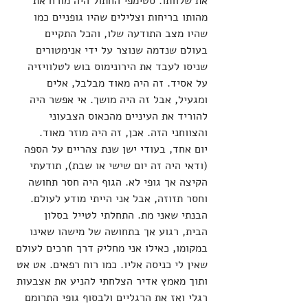
את שלוותו. סטימפי החתול היה מורח את 
מהותו בריחות וצלילים שהיו גופניים כמו 
שהיו מצב התודעה שלו, והכל התקיים 
בעולם שנדמה שנוצר על ידי אנימטורים 
שניסו לעבד את הירונימוס בוש לטלוויזיה 
על אסיד. זה היה מאוד מבלבל, אלים 
ומגעיל, אבל זה היה מושך. אי אפשר היה 
להוריד את העיניים מהכאוס הצבעוני 
והצווחני הזה. אכן, זה היה מוזר מאוד.
יום אחד, בעודי ישן שנת צהריים על הספה 
(ודאי היה זה יום שישי או שבת), תודעתי 
הקיצה אך גופי לא. הגוף היה חסר תחושה 
וחסר תזוזה, אבל אני הייתי מודע לעולם. 
הבנתי שאני מת. התחלתי לטייל בסלון 
הבית, רגוע אך בתחושה של מישהו שאינו 
במקומו, כאילו אני מחליק דרך חרכים לעולם 
שאין לי כניסה אליו. כמו רוח רפאים. אט אט 
ותוך מאמץ אדיר הצלחתי להניע את אצבעות 
רגלי ואז את הרגליים ולבסוף גופי התרומם 