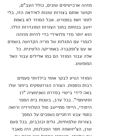
מזהה ארכיטיפים שונים, כולל העב"ם, 
וקושר אותם בצורות שונות לאידאה הזו, בלי 
לומר זאת במפורש. אבל המוזר לא באמת 
יושב בנוחות בתוך הצורות המוגדרות הללו. 
הוא יותר מדי פלואידי כדי להיות מזוהה 
לגמרי עם התגלות של מריה הקדושה בשמים 
או עם צ'ופקברה באמריקה הלטינית. כל 
אלה עבור המוזר הם כמו אלילים עבור האל 
המופשט.
המוזר הגיע לבקר אותי בילדותי פעמים 
רבות נוספות. הצורה הגרוטסקית ביותר שלו 
באה לידי ביטוי בסדרת האנימציה "רן 
וסטימפי". בכל ערב, בשנות בית הספר 
היסודי, הייתי מתיישב מול הטלוויזיה ורואה 
כתמי צבע זרחניים נשפכים על המסך 
בצורות שלפוחיות, גלים וכוכבים, בכל פעם 
שרן, הצ'יוואווה חסר הסבלנות, היה מאבד 