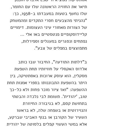
תיאר את החוויה הראשונה שלו עם החומר, 
שלו נחשף בטעות במעבדתו ב-1938, כך: 
"נהניתי מהצבעים חסרי התקדים ומהמשחק 
של הצורות מאחורי עיני העצומות. דימויים 
קליידוסקופיים פנטסטיים באו אלי … 
נפתחים ונסגרים במעגלים וספירלות, 
מתפוצצים במפלים של צבע".
ב"דלתות התודעה", החיבור שבו כותב 
אלדוס האקסלי על חוויותיו תחת השפעת 
מסקלין, הוא עוסק ארוכות באסתטיקה, בין 
היתר בהשפעת התבוננותו בספרי אמנות תחת 
ההשפעה: "ואז ציור מוכר פחות ולא כל-כך 
טוב, 'יהודית'. תשומת לבי נלכדה והבטתי 
בתחושת קסם, לא בגיבורה החיוורת 
והנוירוטית או בשפחה שלה, לא בראשו 
השעיר של הקורבן או בנוף האביבי שברקע, 
אלא במשי העשוי קפלים בלסוטה של יהודית 