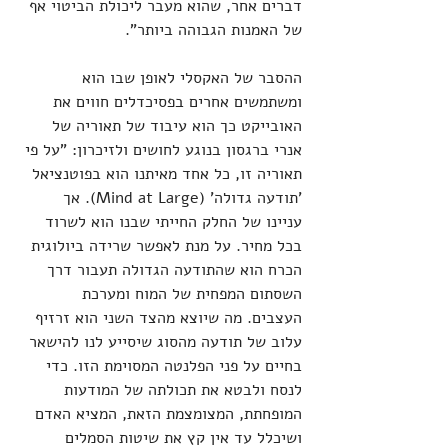
דברים אחר, שהוא מעבר ליכולת הביטוי אף 
של האמנות הגבוהה ביותר".
ההסבר של האקסלי לאופן שבו הוא 
ומשתמשים אחרים בפסיכדלים חווים את 
האובייקט כך הוא עיבוד של תאוריה של 
אנרי ברגסון בנוגע לחושים ולזיכרון: "על פי 
תאוריה זו, כל אחד מאיתנו הוא בפוטנציאל 
'תודעה גדולה' (Mind at Large). אך 
עניינו של החלק החייתי שבנו הוא לשרוד 
בכל מחיר. על מנת לאפשר שרידה ביולוגית 
הכרח הוא שהתודעה הגדולה תעבור דרך 
השסתום המפחית של המוח ומערכת 
העצבים. מה שיוצא מהצד השני הוא זרזיף 
עלוב של תודעה מהסוג שיסייע לנו להישאר 
בחיים על פני הפלנטה המסוימת הזו. כדי 
לנסח ולבטא את תכולתה של המודעות 
המופחתת, המצומצמת הזאת, המציא האדם 
ושיכלל עד אין קץ את שיטות הסמלים 