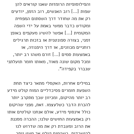
והפילוסופיות הרומזות שאנו קוראים להן 
שפות […] רוב האנשים, רוב הזמן, יודעים 
רק את מה שחודר דרך השסתום המפחית 
ומקודש כדבר ממשי באמת על ידי השפה 
המקומית […] אפשר להשיג מעקפים באופן 
זמני, בצורה ספונטנית או בזכות תרגילים 
רוחניים מכוונים, או דרך היפנוזה, או 
באמצעות סמים […] זורם משהו רב יותר, 
ומכל מקום שונה מאוד, מאותו חומר תועלתני 
שנברר בקפידה".
במילים אחרות, האקסלי מתאר כיצד תחת 
השפעת חומרים פסיכדליים המוח קולט מידע 
רב יותר מהיקום, ומכיוון שכך מתקרב יותר 
להכרת הדבר כשלעצמו. זאת, מפני שהיקום 
כולל אינסוף מידע, אולם אנחנו קולטים אותו 
רק באמצעות החושים שלנו; ההכרה מסננת 
את הרוב ומעבדת רק את מה שדרוש לנו 
להישרדות. כשהמוח קולט אך מעט יותר 