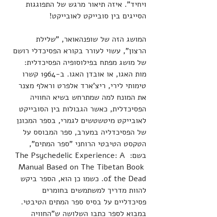
ויחיד". איזה תיאור מרגש של התפוגגות 
הסייגים בין סובייקט לאובייקט!
המושג הזה של שופנהאואר, "שלילת 
הרצון", עשוי לעורר בקורא הפסיכדלי רושם 
של מושג מפתח בפילוסופיה הפסיכדלית: 
מות האגו, או אובדן האגו. ב-1964 קשרו 
טימותי לירי, ריצ'ארד אלפרט וראלף מצנר 
את המונח למה שמתרחש בשיא החוויה 
הפסיכדלית, כאשר הגבולות בין הסובייקט 
לאובייקט מיטשטשים לגמרי, בספר המכונן 
של הפסיכדליה במערב, ספר המבוסס על 
הטקסט הטיבטי הרוחני "ספר המתים", 
בשם: The Psychedelic Experience: A 
Manual Based on The Tibetan Book 
of the Dead. כשמו כן הוא, הספר ביקש 
להוות מדריך למשתמשים בחומרים 
פסיכדליים על בסיס ספר המתים הטיבטי. 
במבוא לספר כתבו השלושה ש"החוויה 