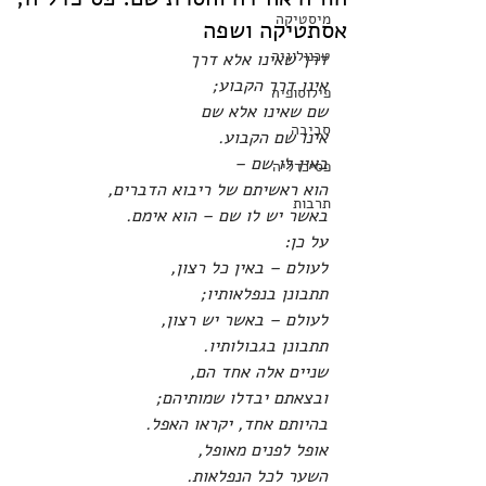
מיסטיקה
אסתטיקה ושפה
טכנולוגיה
דרך שאינו אלא דרך
אינו דרך הקבוע;
פילוסופיה
שם שאינו אלא שם
סביבה
אינו שם הקבוע.
באין לו שם – 
פסיכדליה
הוא ראשיתם של ריבוא הדברים,
תרבות
באשר יש לו שם – הוא אימם.
על כן:
לעולם – באין כל רצון,
תתבונן בנפלאותיו;
לעולם – באשר יש רצון,
תתבונן בגבולותיו.
שניים אלה אחד הם,
ובצאתם יבדלו שמותיהם;
בהיותם אחד, יקראו האפל.
אופל לפנים מאופל,
השער לכל הנפלאות.