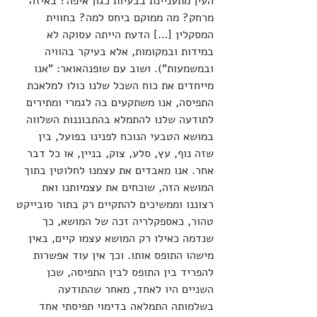
העין מתעניינת בבעיות כגון איפה? באיזה 
מרחק? מה ממוקם ביחס למה? בחווית 
המסקלין […] הדעת הייתה עסוקה לא 
במידות ובמקומות, אלא בעיקר בהוויה 
ובמשמעות"). ושוב עם שופנהאואר: "אנו 
מייחדים את כוח השכל שלנו כולו למלאכת 
התפיסה, אנו משתקעים בה לגמרי ומתירים 
לתודעה שלנו להתמלא בהתבוננות השלווה 
במושא הטבעי הנוכח לפנינו בפועל, בין 
שזה נוף, עץ, סלע, צוק, בניין, או כל דבר 
אחר. אנו מאבדים את עצמנו לחלוטין בתוך 
המושא הזה, שוכחים את עצמיותנו ואת 
רצוננו וממשיכים להתקיים רק בתור סובייקט 
טהור, כאספקלריה זכה של המושא, כך 
שנדמה כאילו רק המושא עצמו קיים, באין 
מישהו התופס אותו. וכך אין עוד אפשרות 
להפריד בין התופס לבין התפיסה, שכן 
השניים היו לאחד, מאחר שהתודעה 
בשלמותה התמלאה בדימוי תפיסתי אחד 