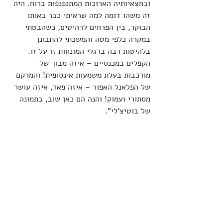
ובחצאיותיה הארוכות המתנפנפות ברוח. היה 
זה משהו דומה למה שראיתי כבר באותו 
הבוקר, בין הפרחים לרהיטים, כשהבטתי 
במקרה כלפי מטה והמשכתי להתבונן 
בלהיטות רבה ברגלי המונחות זו על זו. 
הקפלים במכנסיים – איזה מבוך של 
מורכבות בעלת משמעות אינסופית! והמרקם 
של הפלאנל האפור – איזה פאר, איזה עושר 
מסתורי ועמוק! והנה הם כאן שוב, בתמונה 
של בוטיצ'לי".