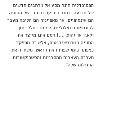
הפסיכדלית הינה מסע אל מרחבים חדשים 
של תודעה. רוחב היריעה והתוכן של החוויה 
הם אינסופיים, אך מאפייניה הם הליכה מעבר 
לקונספטים מילוליים, למימדי חלל-זמן 
ולאגו או זהות […] הסם אינו מייצר את 
החוויה הטרנסצנדנטית, אלא רק מתפקד 
כמפתח כימי שפותח את הראש, משחרר את 
מערכת העצבים מהתבניות והסטרוקטורות 
הרגילות שלה".