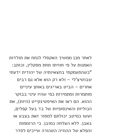
לאחר מכן ממשיך האקסלי לנתח את תולדות 
האמנות על פי חוויתו תחת מסקלין, וכותב: 
"כשהתעמקתי בחצאיותיה של יהודית ידעתי 
שבוטיצ'לי – ולא רק הוא אלא גם רבים 
אחרים – הביט באריגים באותן עיניים 
מותמרות ומתמירות כפי שהיו עיני בבוקר 
ההוא. הם ראו את האיסטיגקייט (היות), את 
הכוליות והאינסופיות של בד בעל קפלים, 
ועשו כמיטב יכולתם למסור זאת בצבע או 
באבן. ללא הצלחה כמובן. כי הרוממות 
והפלא של ההוויה הטהורה שייכים לסדר 