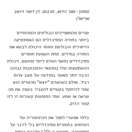
(מתוך: ספר הדאו, תרגום: דן דאור ויואב 
אריאל)
שניים מהמאפיינים הבולטים והמהותיים 
ביותר בחוויה הפסיכדלית הם האסתטיקה 
הייחודית והבולטת וחוסר היכולת לבטא את 
החוויה במילים. תחת השפעת חומרים 
פסיכדליים נחשף האדם ליופי מועצם, ויכולת 
ההשתקעות שלו במושאי ההתבוננות גבוהה 
הרבה יותר מאשר בתודעה של מצב ערות 
רגיל. אולם כשהאדם "יוצא" מהטריפ הוא 
צפוי להיתקל בקשיים להעביר בשפה את מה 
שראה או שמע. שתי התופעות קשורות זו לזו 
קשר הדוק.
בלתי אפשרי לספר את ההיסטוריה של 
השימוש בחומרים פסיכדליים בלי לדבר על 
אסתטיקה. ממציא ה-LSD אלברט הופמן 