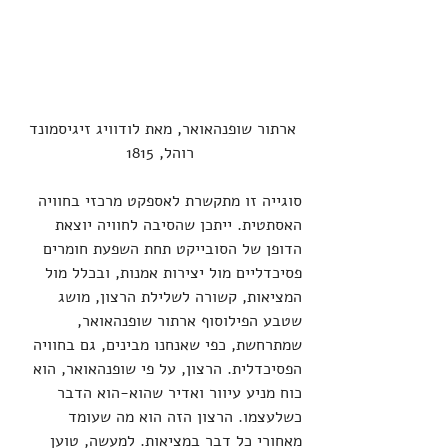
ארתור שופנהאואר, מאת לודוויג זיגיסמונד 
רוהל, 1815
סוגייה זו מתקשרת לאספקט מרכזי בחוויה 
האסתטית. ייתכן שהסיבה לחוויה יוצאת 
הדופן של הסובייקט תחת השפעת חומרים 
פסיכדליים מול יצירות אמנות, ובכלל מול 
המציאות, קשורה לשלילת הרצון, מושג 
שטבע הפילוסוף ארתור שופנהאואר, 
שמתרחשת, כפי שאנחנו מבינים, גם בחוויה 
הפסיכדלית. הרצון, על פי שופנהאואר, הוא 
כוח מניע עיוור ואדיר שהוא-הוא הדבר 
כשלעצמו. הרצון הזה הוא מה שעומד 
מאחורי כל דבר במציאות. למעשה, טוען 