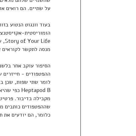
שהשמיים שלהם מלאים ספ
על שתיים. הם רואים אות
בעוד וונגוט הנטוע בזו
הומוריסטית-אקזיסטנציא
מנסה לתקשר לקוראים את
הסיפור עוקב אחר בלשנ
ההפטפודים - חייזרים ש
לומר שתי שפות, שכן ב
Heptapod B
מקבילה בדיבור. פרטיטו
שההפטפודים כותבים מו
כלומר, הם יודעים את ת