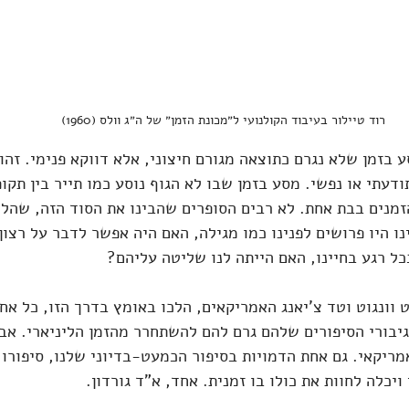
רוד טיילור בעיבוד הקולנועי ל״מכונת הזמן״ של ה״ג וולס (1960)
 בזמן שלא נגרם כתוצאה מגורם חיצוני, אלא דווקא פנימי. זהו
דעתי או נפשי. מסע בזמן שבו לא הגוף נוסע כמו תייר בין תקופ
זמנים בבת אחת. לא רבים הסופרים שהבינו את הסוד הזה, שהל
נו היו פרושים לפנינו כמו מגילה, האם היה אפשר לדבר על רצון
כל רגע בחיינו, האם הייתה לנו שליטה עליהם?
 וונגוט וטד צ'יאנג האמריקאים, הלכו באומץ בדרך הזו, כל א
יבורי הסיפורים שלהם גרם להם להשתחרר מהזמן הליניארי. אבל
מריקאי. גם אחת הדמויות בסיפור הכמעט-בדיוני שלנו, סיפורו
יכלה לחוות את כולו בו זמנית. אחד, א"ד גורדון.