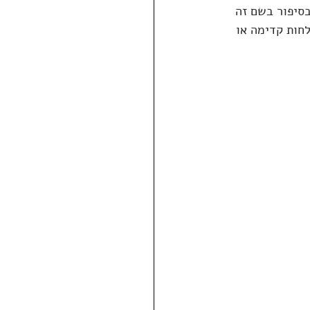
פי שנים אל העתיד. ב-1895 קיבלנו לראשונה את הביטוי Time Machine, בסיפור בשם זה 
חות קדימה או 