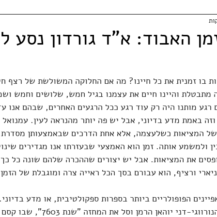
ן האבוד: א"ד גורדון נסע ל
וות בו זמנית את כל חיינו? מה אם החלוקה המשולשת של רצף חיי
 מתבטלת והיינו חיים את עצמנו בגיל חמש, שלושים וחמש ושמ
 רגע מותנו היה רק עוד רגע ככל הרגעים האחרים, שבהם אנו עדי
וזה באמת מדע בדיוני, אבל יש פה יותר מהנראה לעין. עמנואל 
ה של המציאות כשלעצמה, אלא אחת הדרכים שבאמצעותן מסדרת 
ן ולמשמע אותה. זמן הוא האמצעי שבעזרתו אנו מגדירים שינו
ופסים את המציאות. אבל יש יצורים שההכרה שלהם שונה כל כך
ניארי ורציף, הוא עבורם בסך הכל ראייה צרה ומוגבלת של הזמן
כתב המחזאי והמשורר הנורווגי-דני יוהאן הרמן וסל 