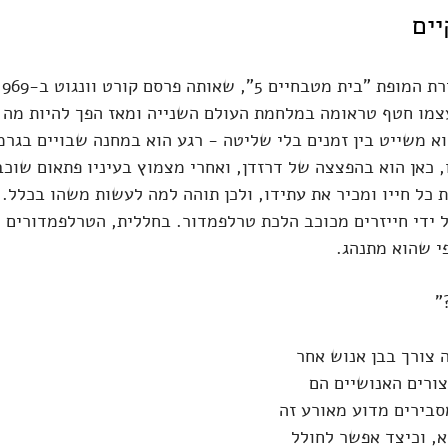
יים
צמו חטף טראומה במלחמת העולם השנייה ומאז הפך להיות מה ש
Unstuck in ". הוא משייט בין זמנים בלי שליטה - רגע הוא במחנה שבויים בג
 כאן הוא בהפצצה של דרזדן, ואחרי מצמוץ בעיניו פתאום שוכב
 כל חייו ומכיר את עתידו, ולכן תוהה למה לעשות משהו בכלל. 
 ידי חייזרים מכוכב הלכת טרלפמדור. בחללית, הטרלפמדורים מ
י שהוא מתנהג.
"
 צורך בבן אנוש אחר 
צורים האנושיים הם 
סבירים מדוע מאורע זה 
א, וכיצד אפשר לחולל 