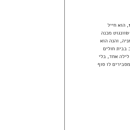
בילי פילגרים, גיבור יצירת המופת "בית מטבחיים 5", שאותה פרסם קורט וונגוט ב-1969, הוא חייל 
וונגוט מכנה 
רמניה, והנה הוא 
 בבית חולים 
לילה אחד, בלי 
סבירים לו סוף 