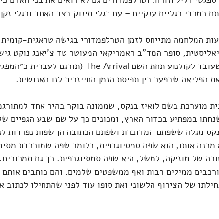
גטי דליל וזורח. וטרלפמדורים גם לא רואים את בני האדם כיצ
ם כמרבי רגליים ענקיים – עם רגלי תינוק בצד האחד ורגלי זקן
ועות המלחמה מתייחס לזמן הטרלפמדורי בגישה טראגית-קומית, 
ליסטית, סופר המד"ב האמריקאי המעוטר טד צ'יאנג נוקט גישה
Story of Your Life, שעובד לקולנוע תחת השם The Arrival (תור
 הפליאה שבפער בין תפיסת הזמן החייזרית לזו האנושית.
ית מוערכת בשם לואיז בנקס, שממונה בוקר בהיר אחד למתורגמ
נחתו במפתיע בכדור הארץ, ומכונים כך על שם שבע הגפיים שלהם
נקס מגלה ששפתם המדוברת ושפתם הכתובה הן שפות נפרדות לגמ
 כפי שהיא מכנה אותו, הוא שפה סמסיוגרפית, כלומר שפה שמורכבת מסי
רה של מוזיקה, למשל, היא שפה סמסיוגרפית. כך גם תמרורים. 
רכבים ממילים רבות ואף ממשפטים שלמים, והם כותבים אותם 
חילתו של הצירוף הלשוני ואת סופו עוד לפני שהתחילו לכתוב או