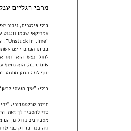
מרבי רגליים ענק
אמריקאי שכמו וונגוט ע
"time
בביתו הפרברי עם אשתו,
לחולי נפש. הוא רואה את
שום סיבה, הוא נחטף על
סוף למה הזמן מתנהג כפ
בילי: "איך הגעתי לכאן?
חייזר טרלפמדורי: "יהיה
כדי להסביר לך זאת. הי
מסבירנים גדולים, הם מ
וזה בנוי בדיוק כפי שהו