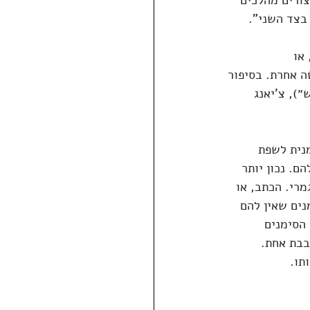
ורים מהלכים 
 בצד השני".
או 
 אחרת. בסיפור 
גם לעברית כ״המפגש״), צ'יאנג 
נית לשפת 
. נכון יותר 
רי. הכתב, או 
מנים שאין להם 
הסימנים 
בבת אחת. 
תו.