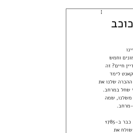
כוכב
נו 
ונים וחמש 
ין חיים? זה 
קאנט לימד 
ההכרה שלנו את 
י שחל במרחב. 
 משלנו, שמה 
-מרחב.
מסע בזמן הוא אחד המאפיינים הפופולריים ביותר בספרות ספקולטיבית, או מדע בדיוני. כבר ב-1785 
את המחזה "שנת 7603", שבו קסם שולח את 